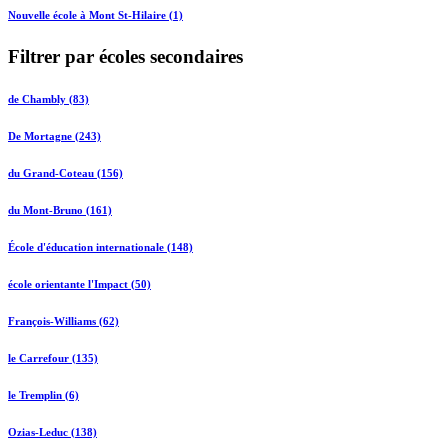
Nouvelle école à Mont St-Hilaire (1)
Filtrer par écoles secondaires
de Chambly (83)
De Mortagne (243)
du Grand-Coteau (156)
du Mont-Bruno (161)
École d'éducation internationale (148)
école orientante l'Impact (50)
François-Williams (62)
le Carrefour (135)
le Tremplin (6)
Ozias-Leduc (138)