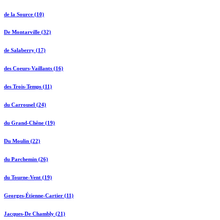
de la Source (10)
De Montarville (32)
de Salaberry (17)
des Coeurs-Vaillants (16)
des Trois-Temps (11)
du Carrousel (24)
du Grand-Chêne (19)
Du Moulin (22)
du Parchemin (26)
du Tourne-Vent (19)
Georges-Étienne-Cartier (11)
Jacques-De Chambly (21)