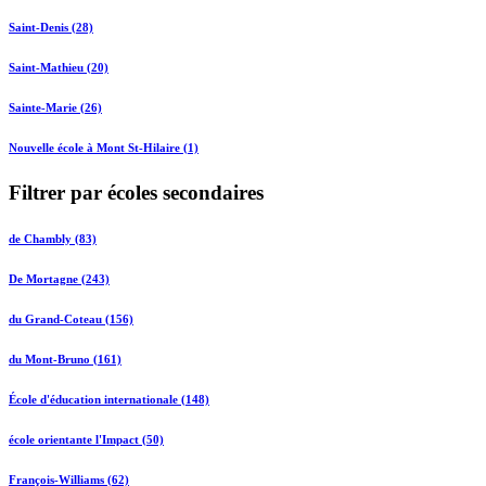
Saint-Denis (28)
Saint-Mathieu (20)
Sainte-Marie (26)
Nouvelle école à Mont St-Hilaire (1)
Filtrer par écoles secondaires
de Chambly (83)
De Mortagne (243)
du Grand-Coteau (156)
du Mont-Bruno (161)
École d'éducation internationale (148)
école orientante l'Impact (50)
François-Williams (62)