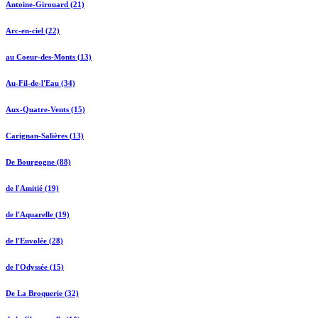
Antoine-Girouard (21)
Arc-en-ciel (22)
au Coeur-des-Monts (13)
Au-Fil-de-l'Eau (34)
Aux-Quatre-Vents (15)
Carignan-Salières (13)
De Bourgogne (88)
de l'Amitié (19)
de l'Aquarelle (19)
de l'Envolée (28)
de l'Odyssée (15)
De La Broquerie (32)