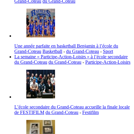
Grand-Coteau
du Grand-Coteau
Une année parfaite en basketball Benjamin à l’école du
Grand-Coteau
Basketball
-
du Grand-Coteau
-
Sport
La semaine « Participe-Action-Loisirs » à l’école secondaire
du Grand-Coteau
du Grand-Coteau
-
Participe-Action-Loisirs
L’école secondaire du Grand-Coteau accueille la finale locale
de FESTIFILM
du Grand-Coteau
-
Festifilm