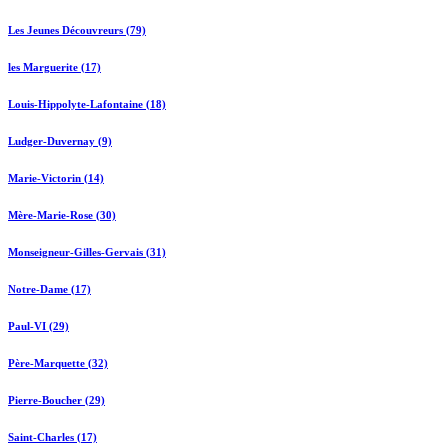
Les Jeunes Découvreurs (79)
les Marguerite (17)
Louis-Hippolyte-Lafontaine (18)
Ludger-Duvernay (9)
Marie-Victorin (14)
Mère-Marie-Rose (30)
Monseigneur-Gilles-Gervais (31)
Notre-Dame (17)
Paul-VI (29)
Père-Marquette (32)
Pierre-Boucher (29)
Saint-Charles (17)