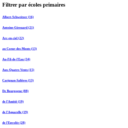
Filtrer par écoles primaires
Albert-Schweitzer (16)
Antoine-Girouard (21)
Arc-en-ciel (22)
au Coeur-des-Monts (13)
Au-Fil-de-l'Eau (34)
Aux-Quatre-Vents (15)
Carignan-Salières (13)
De Bourgogne (88)
de l'Amitié (19)
de l'Aquarelle (19)
de l'Envolée (28)