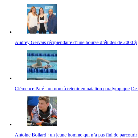
Audrey Gervais récipiendaire d’une bourse d’études de 2000 $
Clémence Paré : un nom à retenir en natation paralympique
De 
Antoine Boilard : un jeune homme qui n’a pas fini de parcourir d