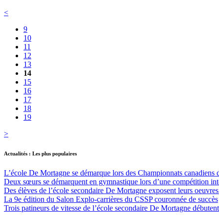
<
9
10
11
12
13
14
15
16
17
18
19
>
Actualités : Les plus populaires
L’école De Mortagne se démarque lors des Championnats canadiens de 
Deux sœurs se démarquent en gymnastique lors d’une compétition int
Des élèves de l’école secondaire De Mortagne exposent leurs oeuvres 
La 9e édition du Salon Explo-carrières du CSSP couronnée de succès
Trois patineurs de vitesse de l’école secondaire De Mortagne débutent 