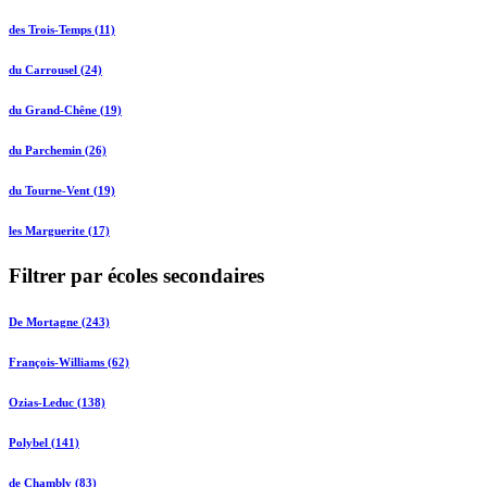
des Trois-Temps (11)
du Carrousel (24)
du Grand-Chêne (19)
du Parchemin (26)
du Tourne-Vent (19)
les Marguerite (17)
Filtrer par écoles secondaires
De Mortagne (243)
François-Williams (62)
Ozias-Leduc (138)
Polybel (141)
de Chambly (83)