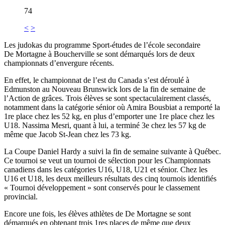
74
<
>
Les judokas du programme Sport-études de l’école secondaire
De Mortagne à Boucherville se sont démarqués lors de deux
championnats d’envergure récents.
En effet, le championnat de l’est du Canada s’est déroulé à
Edmunston au Nouveau Brunswick lors de la fin de semaine de
l’Action de grâces. Trois élèves se sont spectaculairement classés,
notamment dans la catégorie sénior où Amira Bousbiat a remporté la
1re place chez les 52 kg, en plus d’emporter une 1re place chez les
U18. Nassima Mesri, quant à lui, a terminé 3e chez les 57 kg de
même que Jacob St-Jean chez les 73 kg.
La Coupe Daniel Hardy a suivi la fin de semaine suivante à Québec.
Ce tournoi se veut un tournoi de sélection pour les Championnats
canadiens dans les catégories U16, U18, U21 et sénior. Chez les
U16 et U18, les deux meilleurs résultats des cinq tournois identifiés
« Tournoi développement » sont conservés pour le classement
provincial.
Encore une fois, les élèves athlètes de De Mortagne se sont
démarqués en obtenant trois 1res places de même que deux