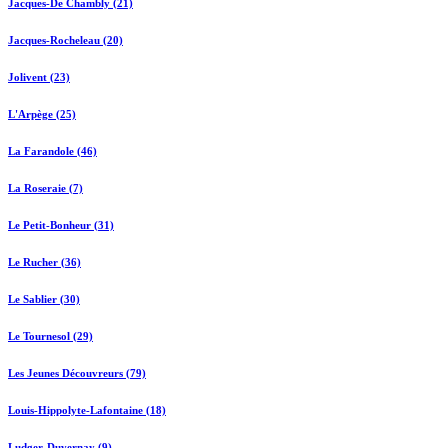
Jacques-De Chambly (21)
Jacques-Rocheleau (20)
Jolivent (23)
L'Arpège (25)
La Farandole (46)
La Roseraie (7)
Le Petit-Bonheur (31)
Le Rucher (36)
Le Sablier (30)
Le Tournesol (29)
Les Jeunes Découvreurs (79)
Louis-Hippolyte-Lafontaine (18)
Ludger-Duvernay (9)