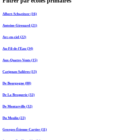
Filtrer par écoles primaires
Albert-Schweitzer (16)
Antoine-Girouard (21)
Arc-en-ciel (22)
Au-Fil-de-l'Eau (34)
Aux-Quatre-Vents (15)
Carignan-Salières (13)
De Bourgogne (88)
De La Broquerie (32)
De Montarville (32)
Du Moulin (22)
Georges-Étienne-Cartier (11)