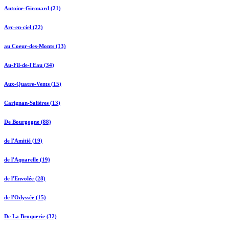
Antoine-Girouard (21)
Arc-en-ciel (22)
au Coeur-des-Monts (13)
Au-Fil-de-l'Eau (34)
Aux-Quatre-Vents (15)
Carignan-Salières (13)
De Bourgogne (88)
de l'Amitié (19)
de l'Aquarelle (19)
de l'Envolée (28)
de l'Odyssée (15)
De La Broquerie (32)