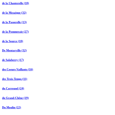
de la Chanterelle (10)
de la Mosaïque (32)
de la Passerelle (13)
de la Pommeraie (27)
de la Source (10)
De Montarville (32)
de Salaberry (17)
des Coeurs-Vaillants (16)
des Trois-Temps (11)
du Carrousel (24)
du Grand-Chêne (19)
Du Moulin (22)