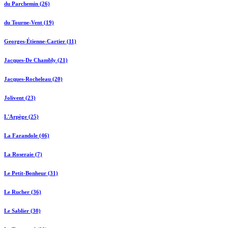
du Parchemin (26)
du Tourne-Vent (19)
Georges-Étienne-Cartier (11)
Jacques-De Chambly (21)
Jacques-Rocheleau (20)
Jolivent (23)
L'Arpège (25)
La Farandole (46)
La Roseraie (7)
Le Petit-Bonheur (31)
Le Rucher (36)
Le Sablier (30)