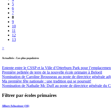
5
6
7
8
9
10
11
12
13
>
Actualités : Les plus populaires
Entente entre le CSSP et la Ville d’Otterburn Park pour l’emplaceme
Première pelletée de terre de la nouvelle école primaire à Beloeil
Nomination de Caroline Brousseau au poste de directrice générale adjo
Ma première fête nationale : une tradition qui se poursuit!
Nomination de Nathalie Mc Duff au poste de directrice générale du Cen
Filtrer par écoles primaires
Albert-Schweitzer (16)