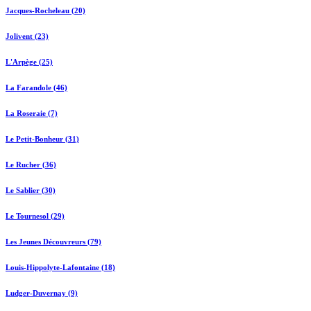
Jacques-Rocheleau (20)
Jolivent (23)
L'Arpège (25)
La Farandole (46)
La Roseraie (7)
Le Petit-Bonheur (31)
Le Rucher (36)
Le Sablier (30)
Le Tournesol (29)
Les Jeunes Découvreurs (79)
Louis-Hippolyte-Lafontaine (18)
Ludger-Duvernay (9)