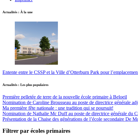
Actualités : À la une
Entente entre le CSSP et la Ville d’Otterburn Park pour l’emplaceme
Actualités : Les plus populaires
Première pelletée de terre de la nouvelle école primaire à Beloeil
Nomination de Caroline Brousseau au poste de directrice générale adjo
Ma première fête nationale : une tradition qui se poursuit!
Nomination de Nathalie Mc Duff au poste de directrice générale du Cen
Présentation de la Chaise des générations de l’école secondaire De M
Filtrer par écoles primaires