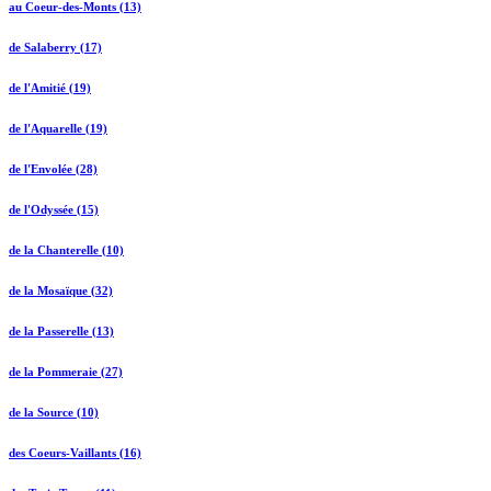
au Coeur-des-Monts (13)
de Salaberry (17)
de l'Amitié (19)
de l'Aquarelle (19)
de l'Envolée (28)
de l'Odyssée (15)
de la Chanterelle (10)
de la Mosaïque (32)
de la Passerelle (13)
de la Pommeraie (27)
de la Source (10)
des Coeurs-Vaillants (16)