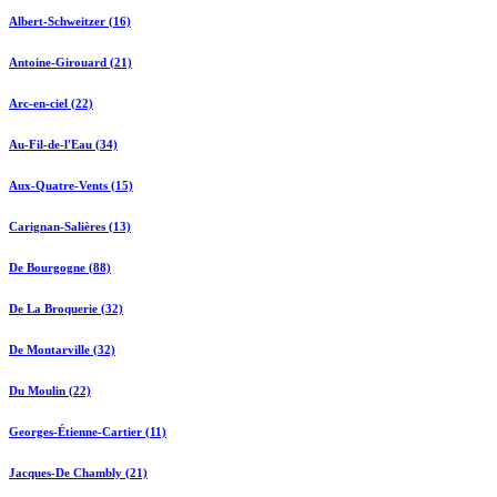
Albert-Schweitzer (16)
Antoine-Girouard (21)
Arc-en-ciel (22)
Au-Fil-de-l'Eau (34)
Aux-Quatre-Vents (15)
Carignan-Salières (13)
De Bourgogne (88)
De La Broquerie (32)
De Montarville (32)
Du Moulin (22)
Georges-Étienne-Cartier (11)
Jacques-De Chambly (21)