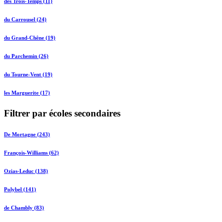
des Trois-Temps (11)
du Carrousel (24)
du Grand-Chêne (19)
du Parchemin (26)
du Tourne-Vent (19)
les Marguerite (17)
Filtrer par écoles secondaires
De Mortagne (243)
François-Williams (62)
Ozias-Leduc (138)
Polybel (141)
de Chambly (83)