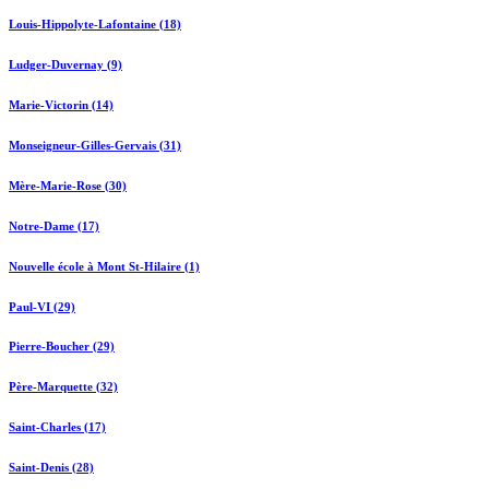
Louis-Hippolyte-Lafontaine (18)
Ludger-Duvernay (9)
Marie-Victorin (14)
Monseigneur-Gilles-Gervais (31)
Mère-Marie-Rose (30)
Notre-Dame (17)
Nouvelle école à Mont St-Hilaire (1)
Paul-VI (29)
Pierre-Boucher (29)
Père-Marquette (32)
Saint-Charles (17)
Saint-Denis (28)