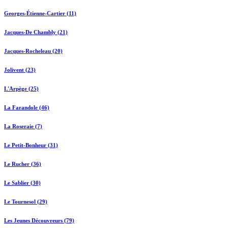
Georges-Étienne-Cartier (11)
Jacques-De Chambly (21)
Jacques-Rocheleau (20)
Jolivent (23)
L'Arpège (25)
La Farandole (46)
La Roseraie (7)
Le Petit-Bonheur (31)
Le Rucher (36)
Le Sablier (30)
Le Tournesol (29)
Les Jeunes Découvreurs (79)