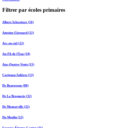
Filtrer par écoles primaires
Albert-Schweitzer (16)
Antoine-Girouard (21)
Arc-en-ciel (22)
Au-Fil-de-l'Eau (34)
Aux-Quatre-Vents (15)
Carignan-Salières (13)
De Bourgogne (88)
De La Broquerie (32)
De Montarville (32)
Du Moulin (22)
Georges-Étienne-Cartier (11)