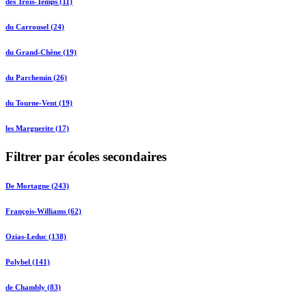
des Trois-Temps (11)
du Carrousel (24)
du Grand-Chêne (19)
du Parchemin (26)
du Tourne-Vent (19)
les Marguerite (17)
Filtrer par écoles secondaires
De Mortagne (243)
François-Williams (62)
Ozias-Leduc (138)
Polybel (141)
de Chambly (83)