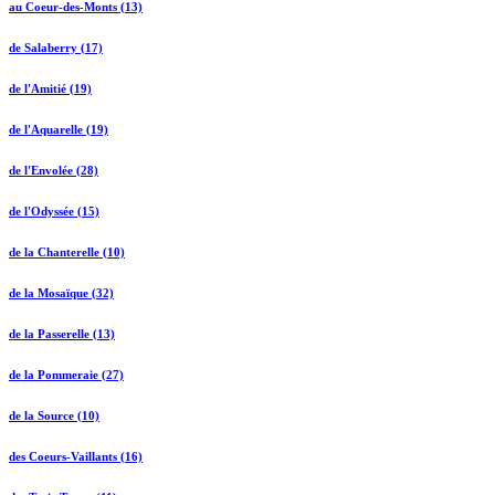
au Coeur-des-Monts (13)
de Salaberry (17)
de l'Amitié (19)
de l'Aquarelle (19)
de l'Envolée (28)
de l'Odyssée (15)
de la Chanterelle (10)
de la Mosaïque (32)
de la Passerelle (13)
de la Pommeraie (27)
de la Source (10)
des Coeurs-Vaillants (16)