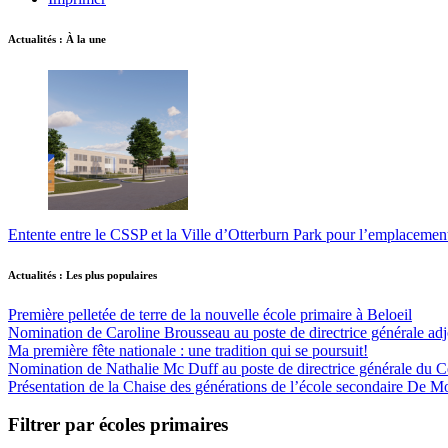
Actualités : À la une
Entente entre le CSSP et la Ville d’Otterburn Park pour l’emplaceme
Actualités : Les plus populaires
Première pelletée de terre de la nouvelle école primaire à Beloeil
Nomination de Caroline Brousseau au poste de directrice générale adjo
Ma première fête nationale : une tradition qui se poursuit!
Nomination de Nathalie Mc Duff au poste de directrice générale du Cen
Présentation de la Chaise des générations de l’école secondaire De M
Filtrer par écoles primaires