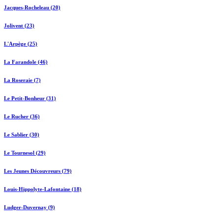
Jacques-Rocheleau (20)
Jolivent (23)
L'Arpège (25)
La Farandole (46)
La Roseraie (7)
Le Petit-Bonheur (31)
Le Rucher (36)
Le Sablier (30)
Le Tournesol (29)
Les Jeunes Découvreurs (79)
Louis-Hippolyte-Lafontaine (18)
Ludger-Duvernay (9)