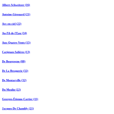
Albert-Schweitzer (16)
Antoine-Girouard (21)
Arc-en-ciel (22)
Au-Fil-de-l'Eau (34)
Aux-Quatre-Vents (15)
Carignan-Salières (13)
De Bourgogne (88)
De La Broquerie (32)
De Montarville (32)
Du Moulin (22)
Georges-Étienne-Cartier (11)
Jacques-De Chambly (21)