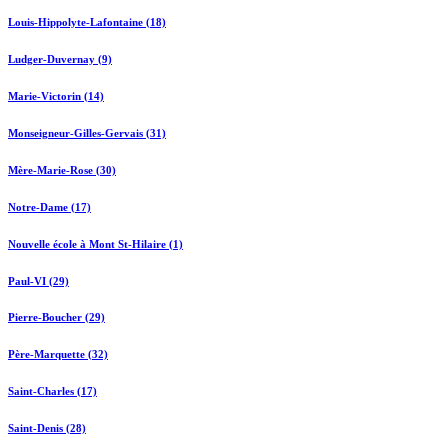
Louis-Hippolyte-Lafontaine (18)
Ludger-Duvernay (9)
Marie-Victorin (14)
Monseigneur-Gilles-Gervais (31)
Mère-Marie-Rose (30)
Notre-Dame (17)
Nouvelle école à Mont St-Hilaire (1)
Paul-VI (29)
Pierre-Boucher (29)
Père-Marquette (32)
Saint-Charles (17)
Saint-Denis (28)