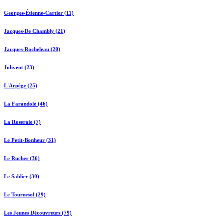
Georges-Étienne-Cartier (11)
Jacques-De Chambly (21)
Jacques-Rocheleau (20)
Jolivent (23)
L'Arpège (25)
La Farandole (46)
La Roseraie (7)
Le Petit-Bonheur (31)
Le Rucher (36)
Le Sablier (30)
Le Tournesol (29)
Les Jeunes Découvreurs (79)