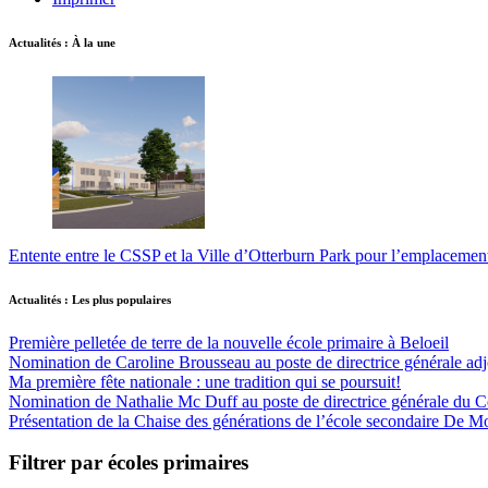
Actualités : À la une
Entente entre le CSSP et la Ville d’Otterburn Park pour l’emplaceme
Actualités : Les plus populaires
Première pelletée de terre de la nouvelle école primaire à Beloeil
Nomination de Caroline Brousseau au poste de directrice générale adjo
Ma première fête nationale : une tradition qui se poursuit!
Nomination de Nathalie Mc Duff au poste de directrice générale du Cen
Présentation de la Chaise des générations de l’école secondaire De M
Filtrer par écoles primaires