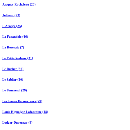
Jacques-Rocheleau (20)
Jolivent (23)
L'Arpège (25)
La Farandole (46)
La Roseraie (7)
Le Petit-Bonheur (31)
Le Rucher (36)
Le Sablier (30)
Le Tournesol (29)
Les Jeunes Découvreurs (79)
Louis-Hippolyte-Lafontaine (18)
Ludger-Duvernay (9)