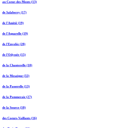
au Coeur-des-Monts (13)
de Salaberry (17)
de l'Amitié (19)
de l'Aquarelle (19)
de l'Envolée (28)
de l'Odyssée (15)
de la Chanterelle (10)
de la Mosaïque (32)
de la Passerelle (13)
de la Pommeraie (27)
de la Source (10)
des Coeurs-Vaillants (16)