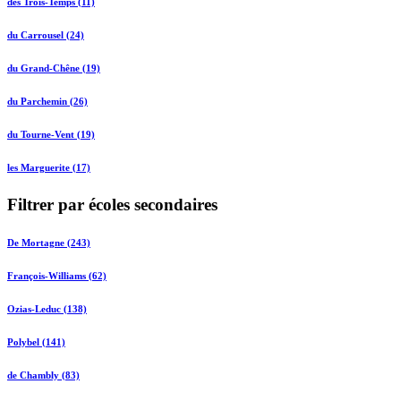
des Trois-Temps (11)
du Carrousel (24)
du Grand-Chêne (19)
du Parchemin (26)
du Tourne-Vent (19)
les Marguerite (17)
Filtrer par écoles secondaires
De Mortagne (243)
François-Williams (62)
Ozias-Leduc (138)
Polybel (141)
de Chambly (83)