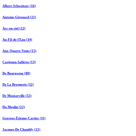
Albert-Schweitzer (16)
Antoine-Girouard (21)
Arc-en-ciel (22)
Au-Fil-de-l'Eau (34)
Aux-Quatre-Vents (15)
Carignan-Salières (13)
De Bourgogne (88)
De La Broquerie (32)
De Montarville (32)
Du Moulin (22)
Georges-Étienne-Cartier (11)
Jacques-De Chambly (21)