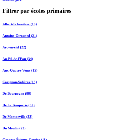
Filtrer par écoles primaires
Albert-Schweitzer (16)
Antoine-Girouard (21)
Arc-en-ciel (22)
Au-Fil-de-l'Eau (34)
Aux-Quatre-Vents (15)
Carignan-Salières (13)
De Bourgogne (88)
De La Broquerie (32)
De Montarville (32)
Du Moulin (22)
Georges-Étienne-Cartier (11)