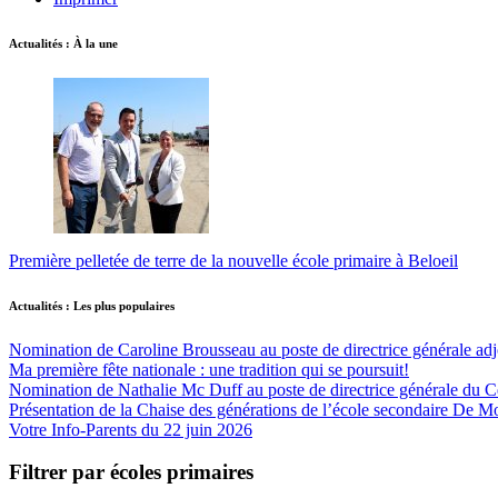
Actualités : À la une
Première pelletée de terre de la nouvelle école primaire à Beloeil
Actualités : Les plus populaires
Nomination de Caroline Brousseau au poste de directrice générale adjo
Ma première fête nationale : une tradition qui se poursuit!
Nomination de Nathalie Mc Duff au poste de directrice générale du Cen
Présentation de la Chaise des générations de l’école secondaire De M
Votre Info-Parents du 22 juin 2026
Filtrer par écoles primaires