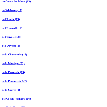
au Coeur-des-Monts (13)
de Salaberry (17)
de l'Amitié (19)
de l'Aquarelle (19)
de l'Envolée (28)
de l'Odyssée (15)
de la Chanterelle (10)
de la Mosaïque (32)
de la Passerelle (13)
de la Pommeraie (27)
de la Source (10)
des Coeurs-Vaillants (16)