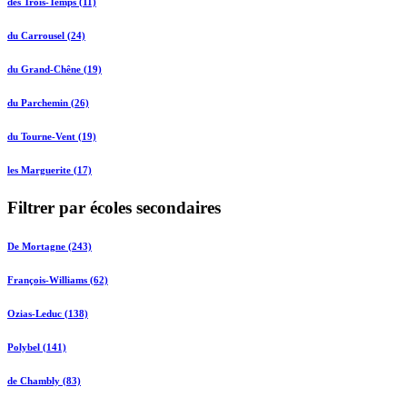
des Trois-Temps (11)
du Carrousel (24)
du Grand-Chêne (19)
du Parchemin (26)
du Tourne-Vent (19)
les Marguerite (17)
Filtrer par écoles secondaires
De Mortagne (243)
François-Williams (62)
Ozias-Leduc (138)
Polybel (141)
de Chambly (83)