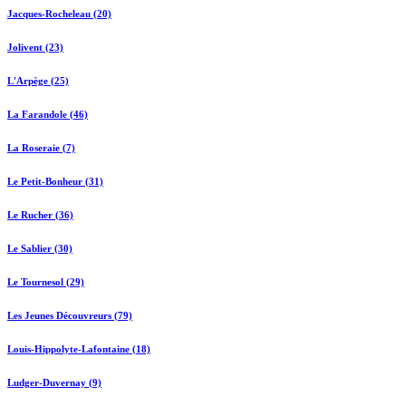
Jacques-Rocheleau (20)
Jolivent (23)
L'Arpège (25)
La Farandole (46)
La Roseraie (7)
Le Petit-Bonheur (31)
Le Rucher (36)
Le Sablier (30)
Le Tournesol (29)
Les Jeunes Découvreurs (79)
Louis-Hippolyte-Lafontaine (18)
Ludger-Duvernay (9)