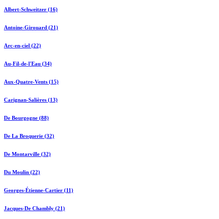
Albert-Schweitzer (16)
Antoine-Girouard (21)
Arc-en-ciel (22)
Au-Fil-de-l'Eau (34)
Aux-Quatre-Vents (15)
Carignan-Salières (13)
De Bourgogne (88)
De La Broquerie (32)
De Montarville (32)
Du Moulin (22)
Georges-Étienne-Cartier (11)
Jacques-De Chambly (21)