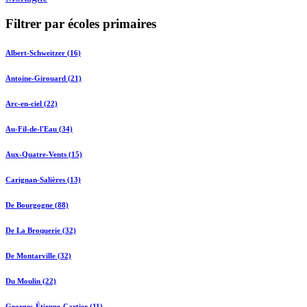
Filtrer par écoles primaires
Albert-Schweitzer (16)
Antoine-Girouard (21)
Arc-en-ciel (22)
Au-Fil-de-l'Eau (34)
Aux-Quatre-Vents (15)
Carignan-Salières (13)
De Bourgogne (88)
De La Broquerie (32)
De Montarville (32)
Du Moulin (22)
Georges-Étienne-Cartier (11)