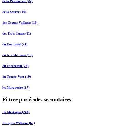
de la Pommeraie (27)
de la Source (10)
des Coeurs-Vaillants (16)
des Trois-Temps (11)
du Carrousel (24)
du Grand-Chêne (19)
du Parchemin (26)
du Tourne-Vent (19)
les Marguerite (17)
Filtrer par écoles secondaires
De Mortagne (243)
François-Williams (62)