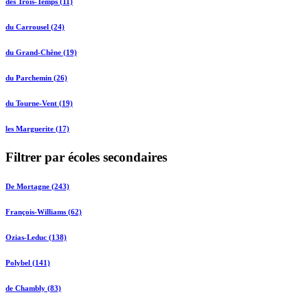
des Trois-Temps (11)
du Carrousel (24)
du Grand-Chêne (19)
du Parchemin (26)
du Tourne-Vent (19)
les Marguerite (17)
Filtrer par écoles secondaires
De Mortagne (243)
François-Williams (62)
Ozias-Leduc (138)
Polybel (141)
de Chambly (83)