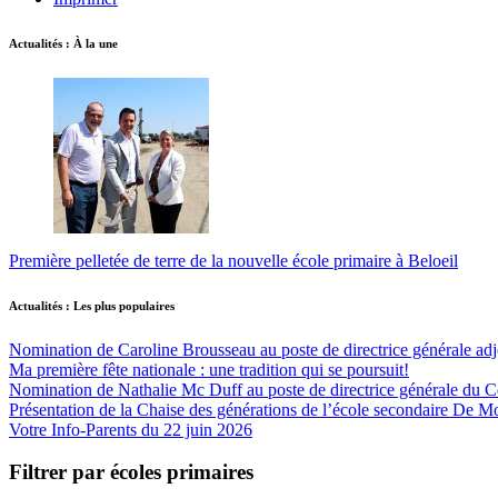
Actualités : À la une
Première pelletée de terre de la nouvelle école primaire à Beloeil
Actualités : Les plus populaires
Nomination de Caroline Brousseau au poste de directrice générale adjo
Ma première fête nationale : une tradition qui se poursuit!
Nomination de Nathalie Mc Duff au poste de directrice générale du Cen
Présentation de la Chaise des générations de l’école secondaire De M
Votre Info-Parents du 22 juin 2026
Filtrer par écoles primaires