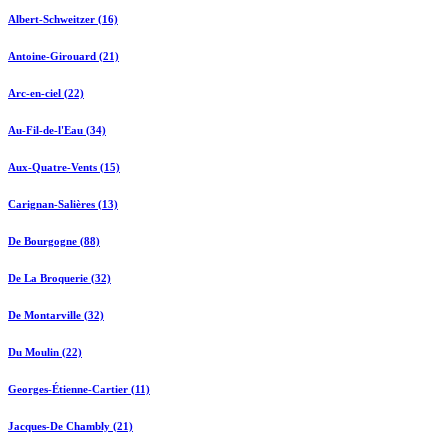
Albert-Schweitzer (16)
Antoine-Girouard (21)
Arc-en-ciel (22)
Au-Fil-de-l'Eau (34)
Aux-Quatre-Vents (15)
Carignan-Salières (13)
De Bourgogne (88)
De La Broquerie (32)
De Montarville (32)
Du Moulin (22)
Georges-Étienne-Cartier (11)
Jacques-De Chambly (21)