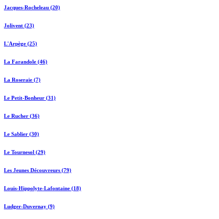
Jacques-Rocheleau (20)
Jolivent (23)
L'Arpège (25)
La Farandole (46)
La Roseraie (7)
Le Petit-Bonheur (31)
Le Rucher (36)
Le Sablier (30)
Le Tournesol (29)
Les Jeunes Découvreurs (79)
Louis-Hippolyte-Lafontaine (18)
Ludger-Duvernay (9)