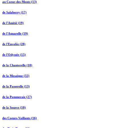
au Coeur-des-Monts (13)
de Salaberry (17)
de l'Amitié (19)
de l'Aquarelle (19)
de l'Envolée (28)
de l'Odyssée (15)
de la Chanterelle (10)
de la Mosaïque (32)
de la Passerelle (13)
de la Pommeraie (27)
de la Source (10)
des Coeurs-Vaillants (16)