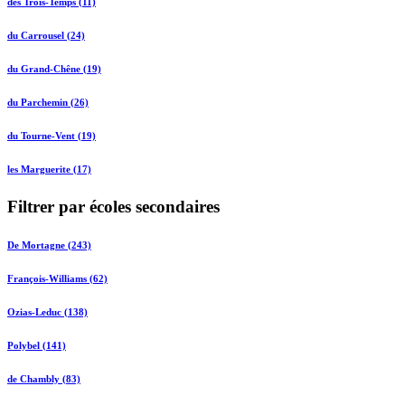
des Trois-Temps (11)
du Carrousel (24)
du Grand-Chêne (19)
du Parchemin (26)
du Tourne-Vent (19)
les Marguerite (17)
Filtrer par écoles secondaires
De Mortagne (243)
François-Williams (62)
Ozias-Leduc (138)
Polybel (141)
de Chambly (83)