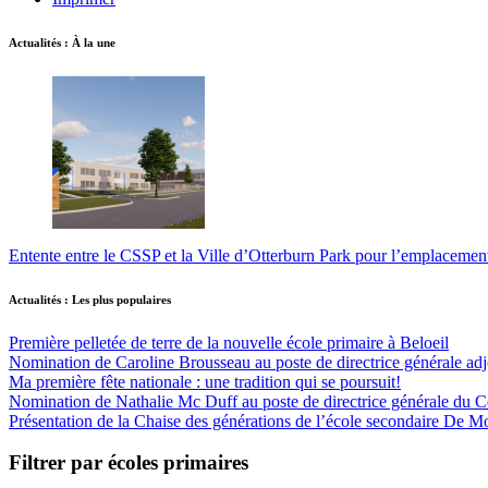
Actualités : À la une
Entente entre le CSSP et la Ville d’Otterburn Park pour l’emplaceme
Actualités : Les plus populaires
Première pelletée de terre de la nouvelle école primaire à Beloeil
Nomination de Caroline Brousseau au poste de directrice générale adjo
Ma première fête nationale : une tradition qui se poursuit!
Nomination de Nathalie Mc Duff au poste de directrice générale du Cen
Présentation de la Chaise des générations de l’école secondaire De M
Filtrer par écoles primaires