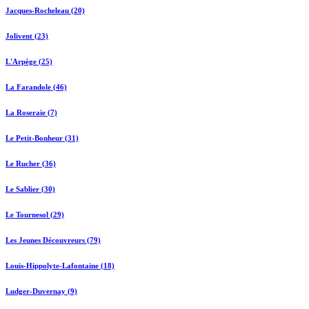
Jacques-Rocheleau (20)
Jolivent (23)
L'Arpège (25)
La Farandole (46)
La Roseraie (7)
Le Petit-Bonheur (31)
Le Rucher (36)
Le Sablier (30)
Le Tournesol (29)
Les Jeunes Découvreurs (79)
Louis-Hippolyte-Lafontaine (18)
Ludger-Duvernay (9)