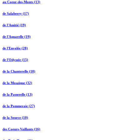
au Coeur-des-Monts (13)
de Salaberry (17)
de l'Amitié (19)
de l'Aquarelle (19)
de l'Envolée (28)
de l'Odyssée (15)
de la Chanterelle (10)
de la Mosaïque (32)
de la Passerelle (13)
de la Pommeraie (27)
de la Source (10)
des Coeurs-Vaillants (16)