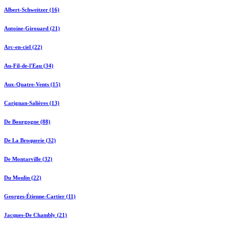
Albert-Schweitzer (16)
Antoine-Girouard (21)
Arc-en-ciel (22)
Au-Fil-de-l'Eau (34)
Aux-Quatre-Vents (15)
Carignan-Salières (13)
De Bourgogne (88)
De La Broquerie (32)
De Montarville (32)
Du Moulin (22)
Georges-Étienne-Cartier (11)
Jacques-De Chambly (21)