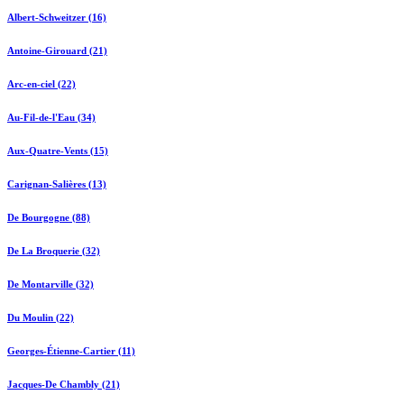
Albert-Schweitzer (16)
Antoine-Girouard (21)
Arc-en-ciel (22)
Au-Fil-de-l'Eau (34)
Aux-Quatre-Vents (15)
Carignan-Salières (13)
De Bourgogne (88)
De La Broquerie (32)
De Montarville (32)
Du Moulin (22)
Georges-Étienne-Cartier (11)
Jacques-De Chambly (21)