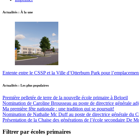
Actualités : À la une
Entente entre le CSSP et la Ville d’Otterburn Park pour l’emplaceme
Actualités : Les plus populaires
Première pelletée de terre de la nouvelle école primaire à Beloeil
Nomination de Caroline Brousseau au poste de directrice générale adjo
Ma première fête nationale : une tradition qui se poursuit!
Nomination de Nathalie Mc Duff au poste de directrice générale du Cen
Présentation de la Chaise des générations de l’école secondaire De M
Filtrer par écoles primaires