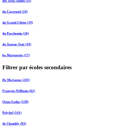
des Trois-Temps (11)
du Carrousel (24)
du Grand-Chêne (19)
du Parchemin (26)
du Tourne-Vent (19)
les Marguerite (17)
Filtrer par écoles secondaires
De Mortagne (243)
François-Williams (62)
Ozias-Leduc (138)
Polybel (141)
de Chambly (83)