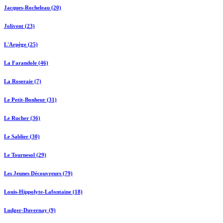
Jacques-Rocheleau (20)
Jolivent (23)
L'Arpège (25)
La Farandole (46)
La Roseraie (7)
Le Petit-Bonheur (31)
Le Rucher (36)
Le Sablier (30)
Le Tournesol (29)
Les Jeunes Découvreurs (79)
Louis-Hippolyte-Lafontaine (18)
Ludger-Duvernay (9)