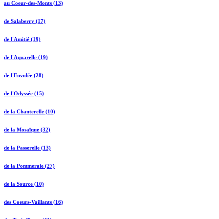
au Coeur-des-Monts (13)
de Salaberry (17)
de l'Amitié (19)
de l'Aquarelle (19)
de l'Envolée (28)
de l'Odyssée (15)
de la Chanterelle (10)
de la Mosaïque (32)
de la Passerelle (13)
de la Pommeraie (27)
de la Source (10)
des Coeurs-Vaillants (16)