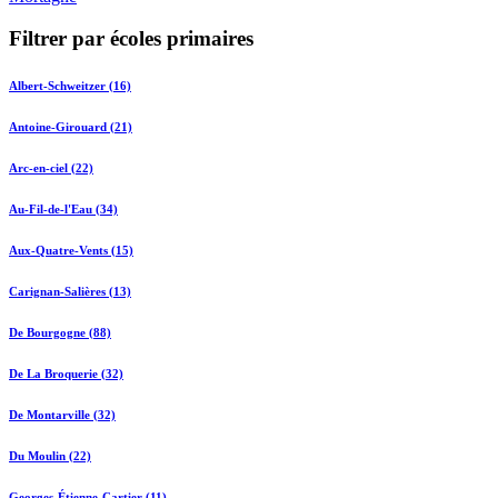
Filtrer par écoles primaires
Albert-Schweitzer (16)
Antoine-Girouard (21)
Arc-en-ciel (22)
Au-Fil-de-l'Eau (34)
Aux-Quatre-Vents (15)
Carignan-Salières (13)
De Bourgogne (88)
De La Broquerie (32)
De Montarville (32)
Du Moulin (22)
Georges-Étienne-Cartier (11)