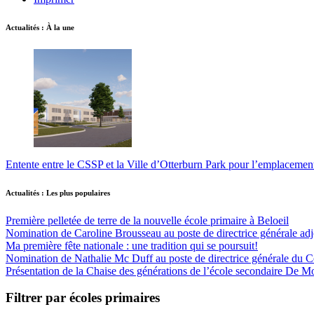
Actualités : À la une
Entente entre le CSSP et la Ville d’Otterburn Park pour l’emplaceme
Actualités : Les plus populaires
Première pelletée de terre de la nouvelle école primaire à Beloeil
Nomination de Caroline Brousseau au poste de directrice générale adjo
Ma première fête nationale : une tradition qui se poursuit!
Nomination de Nathalie Mc Duff au poste de directrice générale du Cen
Présentation de la Chaise des générations de l’école secondaire De M
Filtrer par écoles primaires