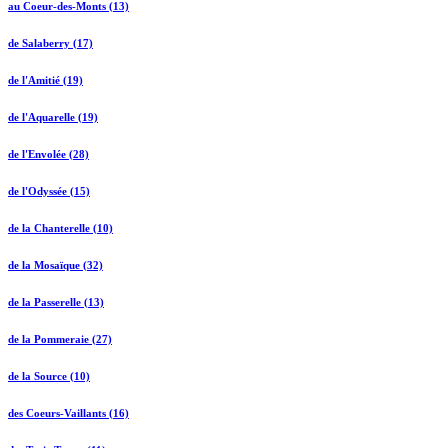
au Coeur-des-Monts (13)
de Salaberry (17)
de l'Amitié (19)
de l'Aquarelle (19)
de l'Envolée (28)
de l'Odyssée (15)
de la Chanterelle (10)
de la Mosaïque (32)
de la Passerelle (13)
de la Pommeraie (27)
de la Source (10)
des Coeurs-Vaillants (16)