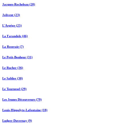
Jacques-Rocheleau (20)
Jolivent (23)
L'Arpège (25)
La Farandole (46)
La Roseraie (7)
Le Petit-Bonheur (31)
Le Rucher (36)
Le Sablier (30)
Le Tournesol (29)
Les Jeunes Découvreurs (79)
Louis-Hippolyte-Lafontaine (18)
Ludger-Duvernay (9)