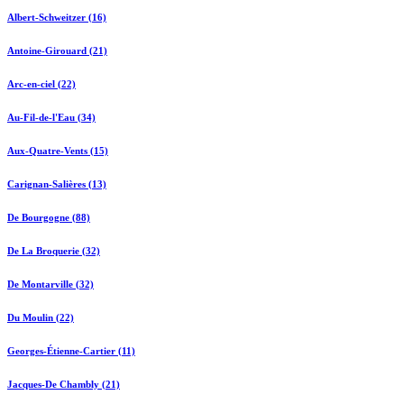
Albert-Schweitzer (16)
Antoine-Girouard (21)
Arc-en-ciel (22)
Au-Fil-de-l'Eau (34)
Aux-Quatre-Vents (15)
Carignan-Salières (13)
De Bourgogne (88)
De La Broquerie (32)
De Montarville (32)
Du Moulin (22)
Georges-Étienne-Cartier (11)
Jacques-De Chambly (21)