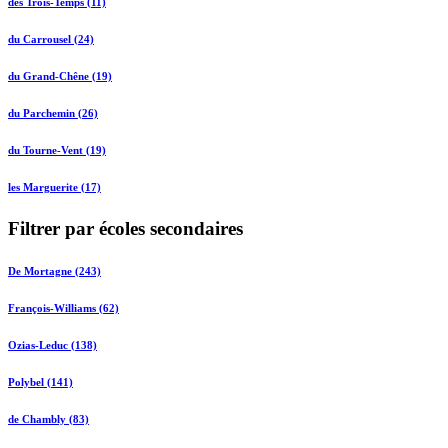
des Trois-Temps (11)
du Carrousel (24)
du Grand-Chêne (19)
du Parchemin (26)
du Tourne-Vent (19)
les Marguerite (17)
Filtrer par écoles secondaires
De Mortagne (243)
François-Williams (62)
Ozias-Leduc (138)
Polybel (141)
de Chambly (83)