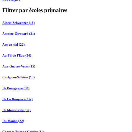
Filtrer par écoles primaires
Albert-Schweitzer (16)
Antoine-Girouard (21)
Arc-en-ciel (22)
Au-Fil-de-l'Eau (34)
Aux-Quatre-Vents (15)
Carignan-Salières (13)
De Bourgogne (88)
De La Broquerie (32)
De Montarville (32)
Du Moulin (22)
Georges-Étienne-Cartier (11)