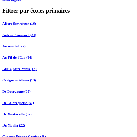
Filtrer par écoles primaires
Albert-Schweitzer (16)
Antoine-Girouard (21)
Arc-en-ciel (22)
Au-Fil-de-l'Eau (34)
Aux-Quatre-Vents (15)
Carignan-Salières (13)
De Bourgogne (88)
De La Broquerie (32)
De Montarville (32)
Du Moulin (22)
Georges-Étienne-Cartier (11)