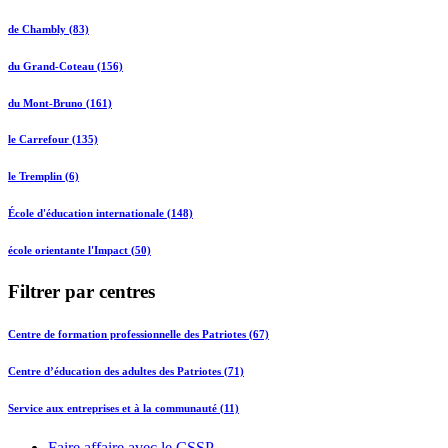
de Chambly (83)
du Grand-Coteau (156)
du Mont-Bruno (161)
le Carrefour (135)
le Tremplin (6)
École d'éducation internationale (148)
école orientante l'Impact (50)
Filtrer par centres
Centre de formation professionnelle des Patriotes (67)
Centre d’éducation des adultes des Patriotes (71)
Service aux entreprises et à la communauté (11)
Faire affaire avec le CSSP