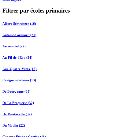
Filtrer par écoles primaires
Albert-Schweitzer (16)
Antoine-Girouard (21)
Arc-en-ciel (22)
Au-Fil-de-l'Eau (34)
Aux-Quatre-Vents (15)
Carignan-Salières (13)
De Bourgogne (88)
De La Broquerie (32)
De Montarville (32)
Du Moulin (22)
Georges-Étienne-Cartier (11)