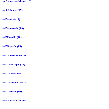
au Coeur-des-Monts (13)
de Salaberry (17)
de l'Amitié (19)
de l'Aquarelle (19)
de l'Envolée (28)
de l'Odyssée (15)
de la Chanterelle (10)
de la Mosaïque (32)
de la Passerelle (13)
de la Pommeraie (27)
de la Source (10)
des Coeurs-Vaillants (16)