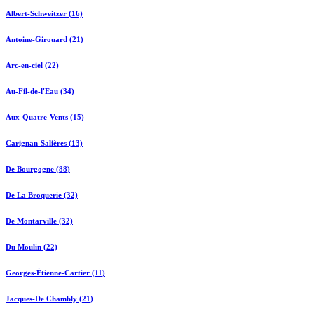
Albert-Schweitzer (16)
Antoine-Girouard (21)
Arc-en-ciel (22)
Au-Fil-de-l'Eau (34)
Aux-Quatre-Vents (15)
Carignan-Salières (13)
De Bourgogne (88)
De La Broquerie (32)
De Montarville (32)
Du Moulin (22)
Georges-Étienne-Cartier (11)
Jacques-De Chambly (21)