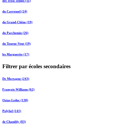
des Trois-Temps (11)
du Carrousel (24)
du Grand-Chêne (19)
du Parchemin (26)
du Tourne-Vent (19)
les Marguerite (17)
Filtrer par écoles secondaires
De Mortagne (243)
François-Williams (62)
Ozias-Leduc (138)
Polybel (141)
de Chambly (83)