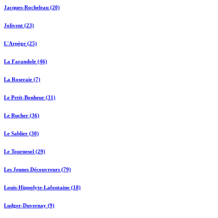
Jacques-Rocheleau (20)
Jolivent (23)
L'Arpège (25)
La Farandole (46)
La Roseraie (7)
Le Petit-Bonheur (31)
Le Rucher (36)
Le Sablier (30)
Le Tournesol (29)
Les Jeunes Découvreurs (79)
Louis-Hippolyte-Lafontaine (18)
Ludger-Duvernay (9)