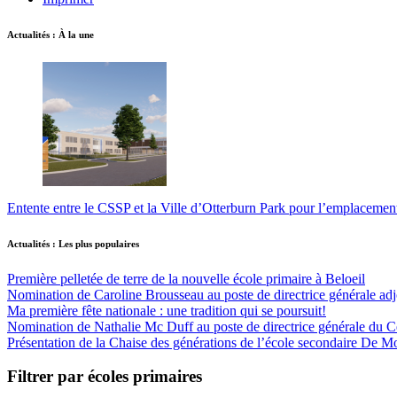
Actualités : À la une
Entente entre le CSSP et la Ville d’Otterburn Park pour l’emplaceme
Actualités : Les plus populaires
Première pelletée de terre de la nouvelle école primaire à Beloeil
Nomination de Caroline Brousseau au poste de directrice générale adjo
Ma première fête nationale : une tradition qui se poursuit!
Nomination de Nathalie Mc Duff au poste de directrice générale du Cen
Présentation de la Chaise des générations de l’école secondaire De M
Filtrer par écoles primaires