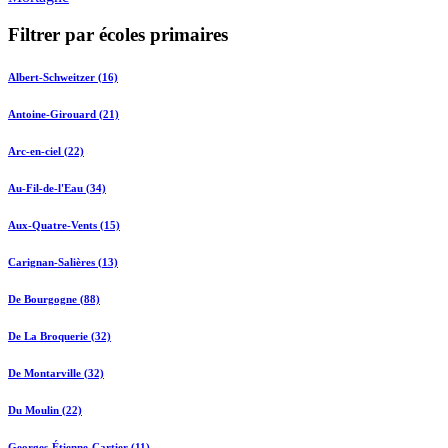
Filtrer par écoles primaires
Albert-Schweitzer (16)
Antoine-Girouard (21)
Arc-en-ciel (22)
Au-Fil-de-l'Eau (34)
Aux-Quatre-Vents (15)
Carignan-Salières (13)
De Bourgogne (88)
De La Broquerie (32)
De Montarville (32)
Du Moulin (22)
Georges-Étienne-Cartier (11)