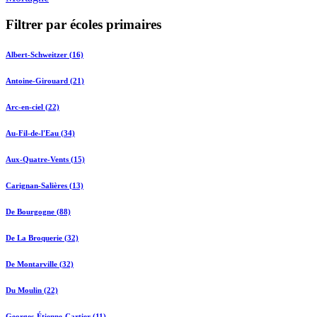
Filtrer par écoles primaires
Albert-Schweitzer (16)
Antoine-Girouard (21)
Arc-en-ciel (22)
Au-Fil-de-l'Eau (34)
Aux-Quatre-Vents (15)
Carignan-Salières (13)
De Bourgogne (88)
De La Broquerie (32)
De Montarville (32)
Du Moulin (22)
Georges-Étienne-Cartier (11)