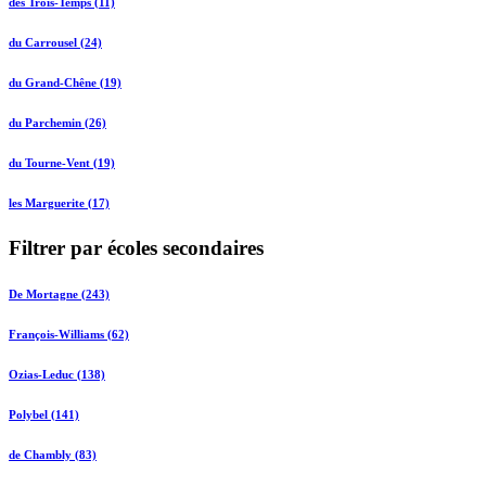
des Trois-Temps (11)
du Carrousel (24)
du Grand-Chêne (19)
du Parchemin (26)
du Tourne-Vent (19)
les Marguerite (17)
Filtrer par écoles secondaires
De Mortagne (243)
François-Williams (62)
Ozias-Leduc (138)
Polybel (141)
de Chambly (83)