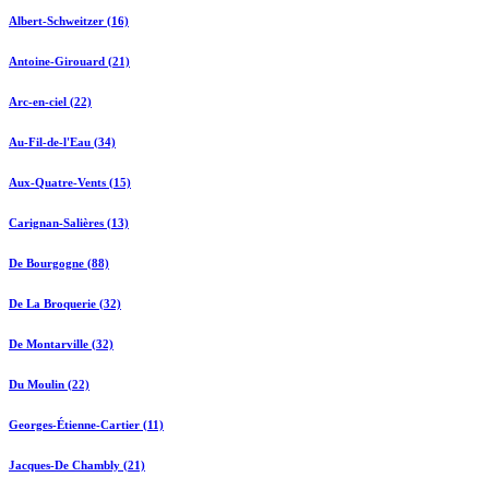
Albert-Schweitzer (16)
Antoine-Girouard (21)
Arc-en-ciel (22)
Au-Fil-de-l'Eau (34)
Aux-Quatre-Vents (15)
Carignan-Salières (13)
De Bourgogne (88)
De La Broquerie (32)
De Montarville (32)
Du Moulin (22)
Georges-Étienne-Cartier (11)
Jacques-De Chambly (21)