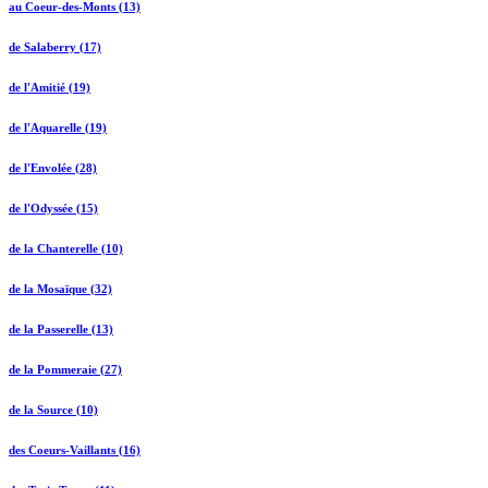
au Coeur-des-Monts (13)
de Salaberry (17)
de l'Amitié (19)
de l'Aquarelle (19)
de l'Envolée (28)
de l'Odyssée (15)
de la Chanterelle (10)
de la Mosaïque (32)
de la Passerelle (13)
de la Pommeraie (27)
de la Source (10)
des Coeurs-Vaillants (16)