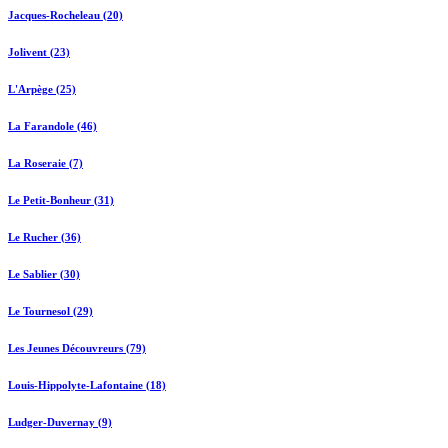
Jacques-Rocheleau (20)
Jolivent (23)
L'Arpège (25)
La Farandole (46)
La Roseraie (7)
Le Petit-Bonheur (31)
Le Rucher (36)
Le Sablier (30)
Le Tournesol (29)
Les Jeunes Découvreurs (79)
Louis-Hippolyte-Lafontaine (18)
Ludger-Duvernay (9)