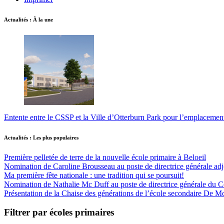
Actualités : À la une
Entente entre le CSSP et la Ville d’Otterburn Park pour l’emplaceme
Actualités : Les plus populaires
Première pelletée de terre de la nouvelle école primaire à Beloeil
Nomination de Caroline Brousseau au poste de directrice générale adjo
Ma première fête nationale : une tradition qui se poursuit!
Nomination de Nathalie Mc Duff au poste de directrice générale du Cen
Présentation de la Chaise des générations de l’école secondaire De M
Filtrer par écoles primaires