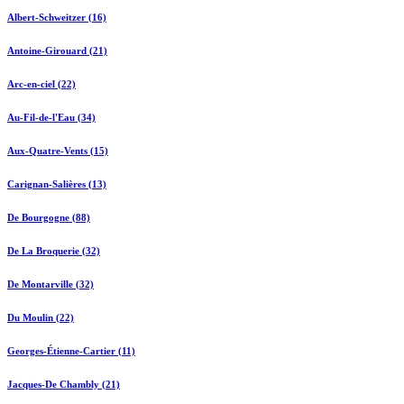
Albert-Schweitzer (16)
Antoine-Girouard (21)
Arc-en-ciel (22)
Au-Fil-de-l'Eau (34)
Aux-Quatre-Vents (15)
Carignan-Salières (13)
De Bourgogne (88)
De La Broquerie (32)
De Montarville (32)
Du Moulin (22)
Georges-Étienne-Cartier (11)
Jacques-De Chambly (21)