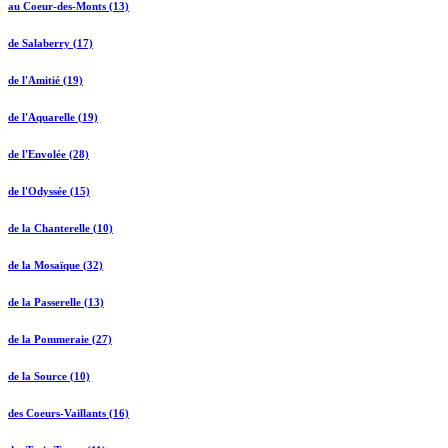
au Coeur-des-Monts (13)
de Salaberry (17)
de l'Amitié (19)
de l'Aquarelle (19)
de l'Envolée (28)
de l'Odyssée (15)
de la Chanterelle (10)
de la Mosaïque (32)
de la Passerelle (13)
de la Pommeraie (27)
de la Source (10)
des Coeurs-Vaillants (16)