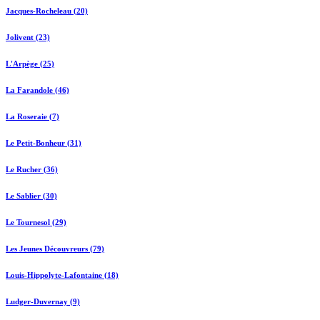
Jacques-Rocheleau (20)
Jolivent (23)
L'Arpège (25)
La Farandole (46)
La Roseraie (7)
Le Petit-Bonheur (31)
Le Rucher (36)
Le Sablier (30)
Le Tournesol (29)
Les Jeunes Découvreurs (79)
Louis-Hippolyte-Lafontaine (18)
Ludger-Duvernay (9)