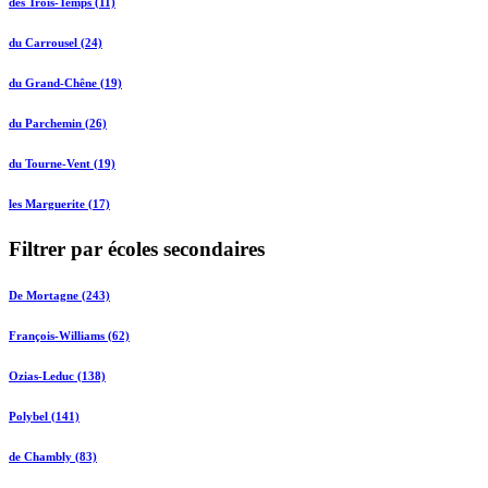
des Trois-Temps (11)
du Carrousel (24)
du Grand-Chêne (19)
du Parchemin (26)
du Tourne-Vent (19)
les Marguerite (17)
Filtrer par écoles secondaires
De Mortagne (243)
François-Williams (62)
Ozias-Leduc (138)
Polybel (141)
de Chambly (83)