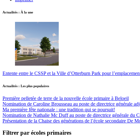
Actualités : À la une
Entente entre le CSSP et la Ville d’Otterburn Park pour l’emplaceme
Actualités : Les plus populaires
Première pelletée de terre de la nouvelle école primaire à Beloeil
Nomination de Caroline Brousseau au poste de directrice générale adjo
Ma première fête nationale : une tradition qui se poursuit!
Nomination de Nathalie Mc Duff au poste de directrice générale du Cen
Présentation de la Chaise des générations de l’école secondaire De M
Filtrer par écoles primaires