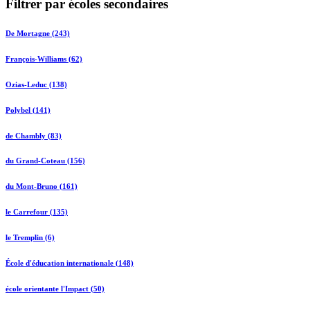
Filtrer par écoles secondaires
De Mortagne (243)
François-Williams (62)
Ozias-Leduc (138)
Polybel (141)
de Chambly (83)
du Grand-Coteau (156)
du Mont-Bruno (161)
le Carrefour (135)
le Tremplin (6)
École d'éducation internationale (148)
école orientante l'Impact (50)