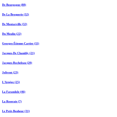
De Bourgogne (88)
De La Broquerie (32)
De Montarville (32)
Du Moulin (22)
Georges-Étienne-Cartier (11)
Jacques-De Chambly (21)
Jacques-Rocheleau (20)
Jolivent (23)
L'Arpège (25)
La Farandole (46)
La Roseraie (7)
Le Petit-Bonheur (31)