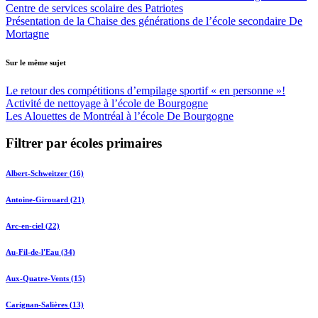
Centre de services scolaire des Patriotes
Présentation de la Chaise des générations de l’école secondaire De
Mortagne
Sur le même sujet
Le retour des compétitions d’empilage sportif « en personne »!
Activité de nettoyage à l’école de Bourgogne
Les Alouettes de Montréal à l’école De Bourgogne
Filtrer par écoles primaires
Albert-Schweitzer (16)
Antoine-Girouard (21)
Arc-en-ciel (22)
Au-Fil-de-l'Eau (34)
Aux-Quatre-Vents (15)
Carignan-Salières (13)