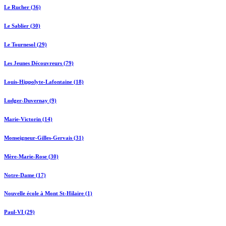
Le Rucher (36)
Le Sablier (30)
Le Tournesol (29)
Les Jeunes Découvreurs (79)
Louis-Hippolyte-Lafontaine (18)
Ludger-Duvernay (9)
Marie-Victorin (14)
Monseigneur-Gilles-Gervais (31)
Mère-Marie-Rose (30)
Notre-Dame (17)
Nouvelle école à Mont St-Hilaire (1)
Paul-VI (29)