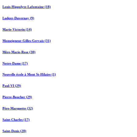
Louis-Hippolyte-Lafontaine (18)
Ludger-Duvernay (9)
Marie-Victorin (14)
Monseigneur-Gilles-Gervais (31)
Mère-Marie-Rose (30)
Notre-Dame (17)
Nouvelle école à Mont St-Hilaire (1)
Paul-VI (29)
Pierre-Boucher (29)
Père-Marquette (32)
Saint-Charles (17)
Saint-Denis (28)