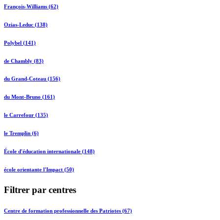
François-Williams (62)
Ozias-Leduc (138)
Polybel (141)
de Chambly (83)
du Grand-Coteau (156)
du Mont-Bruno (161)
le Carrefour (135)
le Tremplin (6)
École d'éducation internationale (148)
école orientante l'Impact (50)
Filtrer par centres
Centre de formation professionnelle des Patriotes (67)