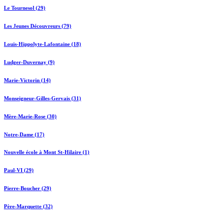
Le Tournesol (29)
Les Jeunes Découvreurs (79)
Louis-Hippolyte-Lafontaine (18)
Ludger-Duvernay (9)
Marie-Victorin (14)
Monseigneur-Gilles-Gervais (31)
Mère-Marie-Rose (30)
Notre-Dame (17)
Nouvelle école à Mont St-Hilaire (1)
Paul-VI (29)
Pierre-Boucher (29)
Père-Marquette (32)