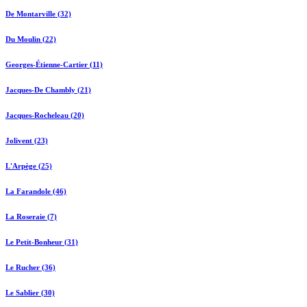
De Montarville (32)
Du Moulin (22)
Georges-Étienne-Cartier (11)
Jacques-De Chambly (21)
Jacques-Rocheleau (20)
Jolivent (23)
L'Arpège (25)
La Farandole (46)
La Roseraie (7)
Le Petit-Bonheur (31)
Le Rucher (36)
Le Sablier (30)