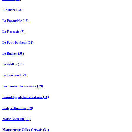
L'Arpège (25)
La Farandole (46)
La Roseraie (7)
Le Petit-Bonheur (31)
Le Rucher (36)
Le Sablier (30)
Le Tournesol (29)
Les Jeunes Découvreurs (79)
Louis-Hippolyte-Lafontaine (18)
Ludger-Duvernay (9)
Marie-Victorin (14)
Monseigneur-Gilles-Gervais (31)