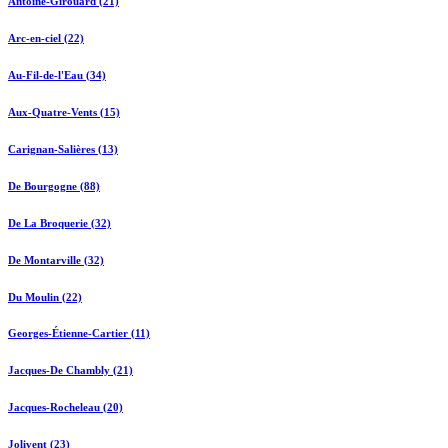
Antoine-Girouard (21)
Arc-en-ciel (22)
Au-Fil-de-l'Eau (34)
Aux-Quatre-Vents (15)
Carignan-Salières (13)
De Bourgogne (88)
De La Broquerie (32)
De Montarville (32)
Du Moulin (22)
Georges-Étienne-Cartier (11)
Jacques-De Chambly (21)
Jacques-Rocheleau (20)
Jolivent (23)