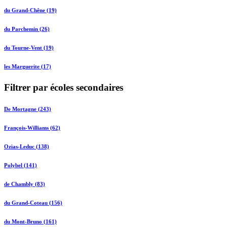
du Grand-Chêne (19)
du Parchemin (26)
du Tourne-Vent (19)
les Marguerite (17)
Filtrer par écoles secondaires
De Mortagne (243)
François-Williams (62)
Ozias-Leduc (138)
Polybel (141)
de Chambly (83)
du Grand-Coteau (156)
du Mont-Bruno (161)