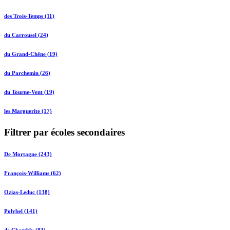
des Trois-Temps (11)
du Carrousel (24)
du Grand-Chêne (19)
du Parchemin (26)
du Tourne-Vent (19)
les Marguerite (17)
Filtrer par écoles secondaires
De Mortagne (243)
François-Williams (62)
Ozias-Leduc (138)
Polybel (141)
de Chambly (83)