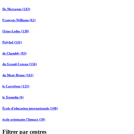
De Mortagne (243)
François-Williams (62)
Ozias-Leduc (138)
Polybel (141)
de Chambly (83)
du Grand-Coteau (156)
du Mont-Bruno (161)
le Carrefour (135)
le Tremplin (6)
École d'éducation internationale (148)
école orientante l'Impact (50)
Filtrer par centres