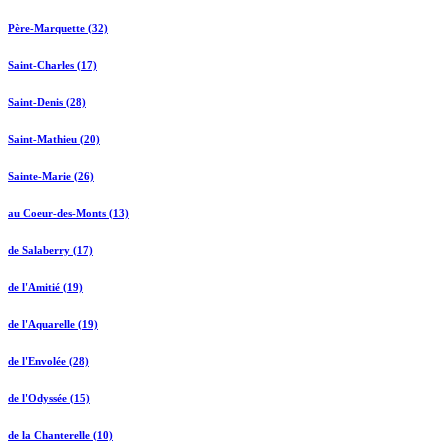
Père-Marquette (32)
Saint-Charles (17)
Saint-Denis (28)
Saint-Mathieu (20)
Sainte-Marie (26)
au Coeur-des-Monts (13)
de Salaberry (17)
de l'Amitié (19)
de l'Aquarelle (19)
de l'Envolée (28)
de l'Odyssée (15)
de la Chanterelle (10)