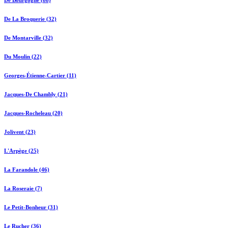
De Bourgogne (88)
De La Broquerie (32)
De Montarville (32)
Du Moulin (22)
Georges-Étienne-Cartier (11)
Jacques-De Chambly (21)
Jacques-Rocheleau (20)
Jolivent (23)
L'Arpège (25)
La Farandole (46)
La Roseraie (7)
Le Petit-Bonheur (31)
Le Rucher (36)