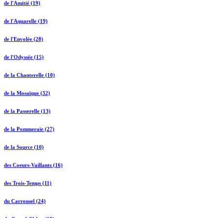
de l'Amitié (19)
de l'Aquarelle (19)
de l'Envolée (28)
de l'Odyssée (15)
de la Chanterelle (10)
de la Mosaïque (32)
de la Passerelle (13)
de la Pommeraie (27)
de la Source (10)
des Coeurs-Vaillants (16)
des Trois-Temps (11)
du Carrousel (24)