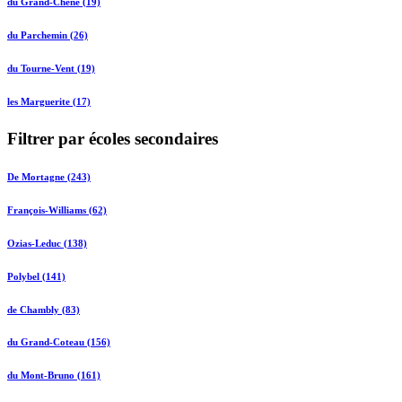
du Grand-Chêne (19)
du Parchemin (26)
du Tourne-Vent (19)
les Marguerite (17)
Filtrer par écoles secondaires
De Mortagne (243)
François-Williams (62)
Ozias-Leduc (138)
Polybel (141)
de Chambly (83)
du Grand-Coteau (156)
du Mont-Bruno (161)