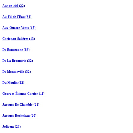
Arc-en-ciel (22)
Au-Fil-de-l'Eau (34)
Aux-Quatre-Vents (15)
Carignan-Salières (13)
De Bourgogne (88)
De La Broquerie (32)
De Montarville (32)
Du Moulin (22)
Georges-Étienne-Cartier (11)
Jacques-De Chambly (21)
Jacques-Rocheleau (20)
Jolivent (23)