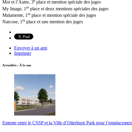
e
Moi et l’Autre, 3
place et mention spéciale des juges
re
My Image, 1
place et deux mentions spéciales des juges
re
Malamente, 1
place et mention spéciale des juges
re
Narcose, 1
place et une mention des juges
Envoyer à un ami
Imprimer
Actualités : À la une
Entente entre le CSSP et la Ville d’Otterburn Park pour l’emplaceme