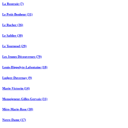
La Roseraie (7)
Le Petit-Bonheur (31)
Le Rucher (36)
Le Sablier (30)
Le Tournesol (29)
Les Jeunes Découvreurs (79)
Louis-Hippolyte-Lafontaine (18)
Ludger-Duvernay (9)
Marie-Victorin (14)
Monseigneur-Gilles-Gervais (31)
Mère-Marie-Rose (30)
Notre-Dame (17)