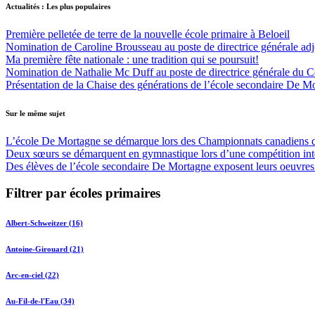
Actualités : Les plus populaires
Première pelletée de terre de la nouvelle école primaire à Beloeil
Nomination de Caroline Brousseau au poste de directrice générale adjo
Ma première fête nationale : une tradition qui se poursuit!
Nomination de Nathalie Mc Duff au poste de directrice générale du Cen
Présentation de la Chaise des générations de l’école secondaire De M
Sur le même sujet
L’école De Mortagne se démarque lors des Championnats canadiens de 
Deux sœurs se démarquent en gymnastique lors d’une compétition int
Des élèves de l’école secondaire De Mortagne exposent leurs oeuvres 
Filtrer par écoles primaires
Albert-Schweitzer (16)
Antoine-Girouard (21)
Arc-en-ciel (22)
Au-Fil-de-l'Eau (34)