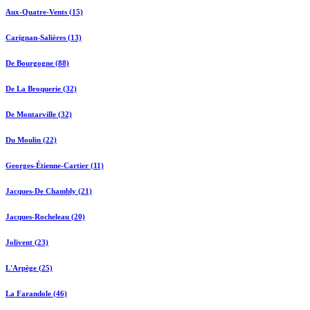
Aux-Quatre-Vents (15)
Carignan-Salières (13)
De Bourgogne (88)
De La Broquerie (32)
De Montarville (32)
Du Moulin (22)
Georges-Étienne-Cartier (11)
Jacques-De Chambly (21)
Jacques-Rocheleau (20)
Jolivent (23)
L'Arpège (25)
La Farandole (46)