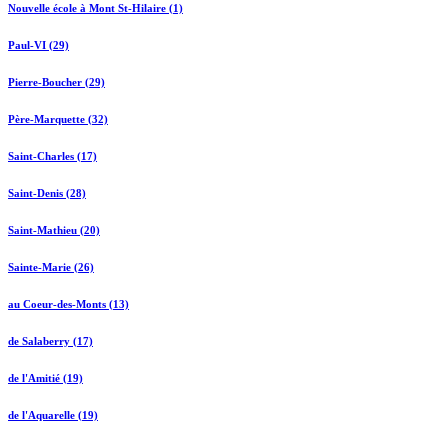
Nouvelle école à Mont St-Hilaire (1)
Paul-VI (29)
Pierre-Boucher (29)
Père-Marquette (32)
Saint-Charles (17)
Saint-Denis (28)
Saint-Mathieu (20)
Sainte-Marie (26)
au Coeur-des-Monts (13)
de Salaberry (17)
de l'Amitié (19)
de l'Aquarelle (19)