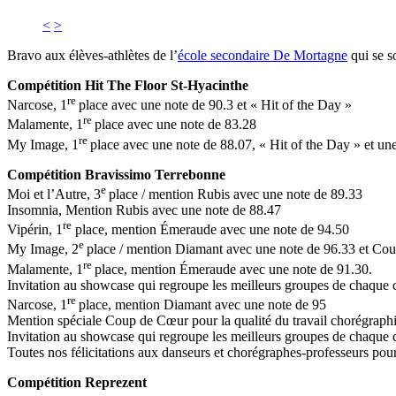
<
>
Bravo aux élèves-athlètes de l’
école secondaire De Mortagne
qui se s
Compétition Hit The Floor St-Hyacinthe
re
Narcose, 1
place avec une note de 90.3 et « Hit of the Day »
re
Malamente, 1
place avec une note de 83.28
re
My Image, 1
place avec une note de 88.07, « Hit of the Day » et un
Compétition Bravissimo Terrebonne
e
Moi et l’Autre, 3
place / mention Rubis avec une note de 89.33
Insomnia, Mention Rubis avec une note de 88.47
re
Vipérin, 1
place, mention Émeraude avec une note de 94.50
e
My Image, 2
place / mention Diamant avec une note de 96.33 et Coup
re
Malamente, 1
place, mention Émeraude avec une note de 91.30.
Invitation au showcase qui regroupe les meilleurs groupes de chaque c
re
Narcose, 1
place, mention Diamant avec une note de 95
Mention spéciale Coup de Cœur pour la qualité du travail chorégraph
Invitation au showcase qui regroupe les meilleurs groupes de chaque c
Toutes nos félicitations aux danseurs et chorégraphes-professeurs pour l
Compétition Reprezent