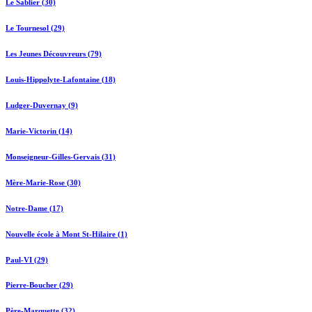
Le Sablier (30)
Le Tournesol (29)
Les Jeunes Découvreurs (79)
Louis-Hippolyte-Lafontaine (18)
Ludger-Duvernay (9)
Marie-Victorin (14)
Monseigneur-Gilles-Gervais (31)
Mère-Marie-Rose (30)
Notre-Dame (17)
Nouvelle école à Mont St-Hilaire (1)
Paul-VI (29)
Pierre-Boucher (29)
Père-Marquette (32)