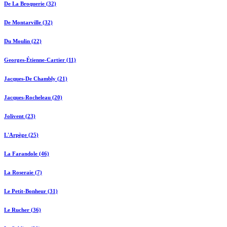
De La Broquerie (32)
De Montarville (32)
Du Moulin (22)
Georges-Étienne-Cartier (11)
Jacques-De Chambly (21)
Jacques-Rocheleau (20)
Jolivent (23)
L'Arpège (25)
La Farandole (46)
La Roseraie (7)
Le Petit-Bonheur (31)
Le Rucher (36)