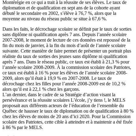
Montérégie en ce qui a trait à la réussite de ses élèves. Le taux de
diplomation et de qualification en sept ans de la cohorte ayant
débuté le secondaire en 2002, s’élève à 76,7 %, alors que la
moyenne au niveau du réseau public se situe à 67,6 %.
Dans les faits, le décrochage scolaire se définit par le taux de sorties
sans diplôme ni qualification après 7 ans. Depuis l’année scolaire
2007-2008, le moment de lecture de ces données est repoussé de la
fin du mois de janvier, à la fin du mois d’août de l’année scolaire
suivante. Cette manière de faire permet de présenter un portrait plus
réaliste du taux de sorties des jeunes sans diplôme ni qualification
après 7 ans. Dans le réseau public, ce taux est établi à 21,3 % pour
l’année scolaire 2008-2009. À la commission scolaire des Patriotes,
ce taux est établi à 16 % pour les élèves de l’année scolaire 2008-
2009, alors qu’il était à 19,9 % en 2007-2008. Le taux de
décrochage chez les filles pour l’année 2008-2009 est de 10,2 %
alors qu’il est à 22,1 % chez les garçons.
L’an dernier, dans le cadre de sa Stratégie d’action visant la
persévérance et la réussite scolaires L’école, j’y tiens !, le MELS
proposait aux différents acteurs de l’éducation de l’ensemble du
Québec de hausser le taux de diplomation ou de qualification à 80 %
chez les élèves de moins de 20 ans d’ici 2020. Pour la Commission
scolaire des Patriotes, cette cible à atteindre et à maintenir a été fixée
à 86 % par le MELS.