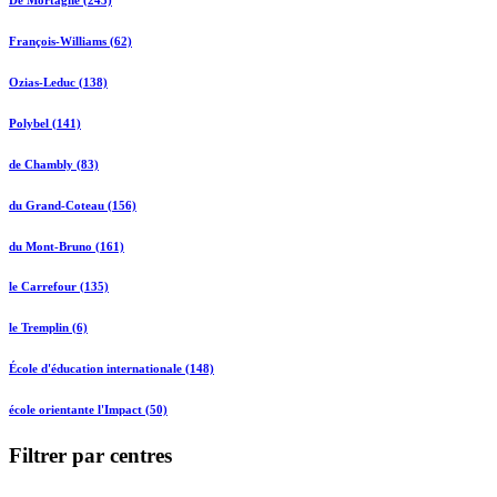
François-Williams (62)
Ozias-Leduc (138)
Polybel (141)
de Chambly (83)
du Grand-Coteau (156)
du Mont-Bruno (161)
le Carrefour (135)
le Tremplin (6)
École d'éducation internationale (148)
école orientante l'Impact (50)
Filtrer par centres