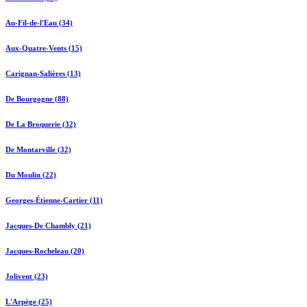
Au-Fil-de-l'Eau (34)
Aux-Quatre-Vents (15)
Carignan-Salières (13)
De Bourgogne (88)
De La Broquerie (32)
De Montarville (32)
Du Moulin (22)
Georges-Étienne-Cartier (11)
Jacques-De Chambly (21)
Jacques-Rocheleau (20)
Jolivent (23)
L'Arpège (25)