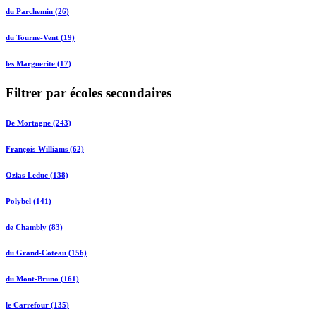
du Parchemin (26)
du Tourne-Vent (19)
les Marguerite (17)
Filtrer par écoles secondaires
De Mortagne (243)
François-Williams (62)
Ozias-Leduc (138)
Polybel (141)
de Chambly (83)
du Grand-Coteau (156)
du Mont-Bruno (161)
le Carrefour (135)