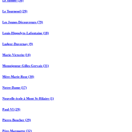
Le Sablier (30)
Le Tournesol (29)
Les Jeunes Découvreurs (79)
Louis-Hippolyte-Lafontaine (18)
Ludger-Duvernay (9)
Marie-Victorin (14)
Monseigneur-Gilles-Gervais (31)
Mère-Marie-Rose (30)
Notre-Dame (17)
Nouvelle école à Mont St-Hilaire (1)
Paul-VI (29)
Pierre-Boucher (29)
Père-Marquette (32)