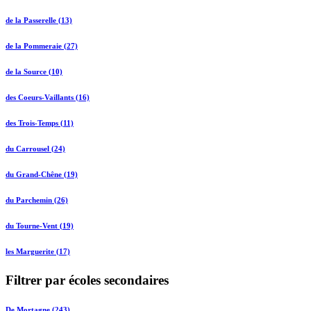
de la Passerelle (13)
de la Pommeraie (27)
de la Source (10)
des Coeurs-Vaillants (16)
des Trois-Temps (11)
du Carrousel (24)
du Grand-Chêne (19)
du Parchemin (26)
du Tourne-Vent (19)
les Marguerite (17)
Filtrer par écoles secondaires
De Mortagne (243)