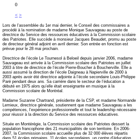
0
<
>
Lors de l’assemblée du 1er mai dernier, le Conseil des commissaires a
procédé à la nomination de madame Monique Sauvageau au poste de
directrice du Service des ressources éducatives à la Commission scolaire
des Patriotes. Elle succède à monsieur Jacques Beaudet, promu au poste
de directeur général adjoint en avril dernier. Son entrée en fonction est
prévue pour le 28 mai prochain.
Directrice de l’école Le Tournesol à Beloeil depuis janvier 2006, madame
Sauvageau est arrivée à la Commission scolaire des Patriotes en juillet
2003 à titre de directrice de l’école Pierre-Boucher à Boucherville. Elle a
aussi assumé la direction de l’école Daigneau à Napierville de 2000 à
2003 après avoir été directrice adjointe à l’école secondaire Louis-Philippe
Paré pendant deux ans. Sa carrière dans le secteur de l’éducation a
débuté en 1975 alors qu’elle était enseignante en musique à la
Commission scolaire de Montréal.
Madame Suzanne Chartrand, présidente de la CSP, et madame Normande
Lemieux, directrice générale, soutiennent que madame Sauvageau a les
compétences, l’expérience professionnelle et tout le leadership nécessaire
pour réussir à la direction du Service des ressources éducatives.
Située en Montérégie, la Commission scolaire des Patriotes dessert la
population francophone des 21 municipalités de son territoire. En 2006-
2007, la Commission scolaire accueille plus de 32 000 élèves répartis
dans 51 écoles primaires, 11 écoles secondaires, un centre d’éducation