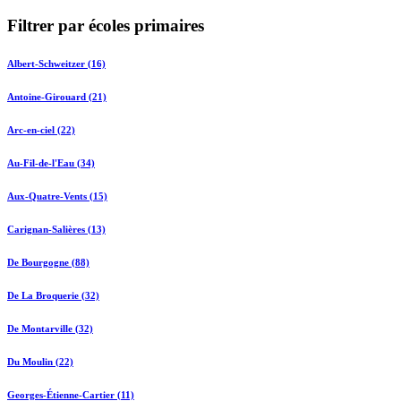
Filtrer par écoles primaires
Albert-Schweitzer (16)
Antoine-Girouard (21)
Arc-en-ciel (22)
Au-Fil-de-l'Eau (34)
Aux-Quatre-Vents (15)
Carignan-Salières (13)
De Bourgogne (88)
De La Broquerie (32)
De Montarville (32)
Du Moulin (22)
Georges-Étienne-Cartier (11)