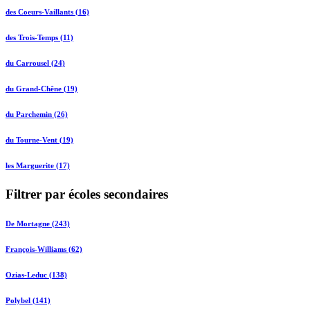
des Coeurs-Vaillants (16)
des Trois-Temps (11)
du Carrousel (24)
du Grand-Chêne (19)
du Parchemin (26)
du Tourne-Vent (19)
les Marguerite (17)
Filtrer par écoles secondaires
De Mortagne (243)
François-Williams (62)
Ozias-Leduc (138)
Polybel (141)