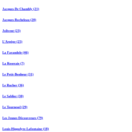
Jacques-De Chambly (21)
Jacques-Rocheleau (20)
Jolivent (23)
L'Arpège (25)
La Farandole (46)
La Roseraie (7)
Le Petit-Bonheur (31)
Le Rucher (36)
Le Sablier (30)
Le Tournesol (29)
Les Jeunes Découvreurs (79)
Louis-Hippolyte-Lafontaine (18)