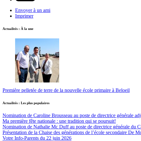
Envoyer à un ami
Imprimer
Actualités : À la une
Première pelletée de terre de la nouvelle école primaire à Beloeil
Actualités : Les plus populaires
Nomination de Caroline Brousseau au poste de directrice générale adjo
Ma première fête nationale : une tradition qui se poursuit!
Nomination de Nathalie Mc Duff au poste de directrice générale du Cen
Présentation de la Chaise des générations de l’école secondaire De M
Votre Info-Parents du 22 juin 2026