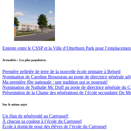
Entente entre le CSSP et la Ville d’Otterburn Park pour l’emplaceme
Actualités : Les plus populaires
Première pelletée de terre de la nouvelle école primaire à Beloeil
Nomination de Caroline Brousseau au poste de directrice générale adjo
Ma première fête nationale : une tradition qui se poursuit!
Nomination de Nathalie Mc Duff au poste de directrice générale du Cen
Présentation de la Chaise des générations de l’école secondaire De M
Sur le même sujet
Un élan de générosité au Carrousel!
À chacun sa couleur à l’école du Carrousel
École à domicile pour des élèves de l’école du Carrousel