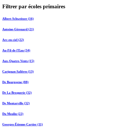
Filtrer par écoles primaires
Albert-Schweitzer (16)
Antoine-Girouard (21)
Arc-en-ciel (22)
Au-Fil-de-l'Eau (34)
Aux-Quatre-Vents (15)
Carignan-Salières (13)
De Bourgogne (88)
De La Broquerie (32)
De Montarville (32)
Du Moulin (22)
Georges-Étienne-Cartier (11)