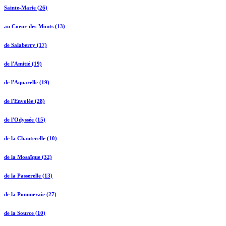
Sainte-Marie (26)
au Coeur-des-Monts (13)
de Salaberry (17)
de l'Amitié (19)
de l'Aquarelle (19)
de l'Envolée (28)
de l'Odyssée (15)
de la Chanterelle (10)
de la Mosaïque (32)
de la Passerelle (13)
de la Pommeraie (27)
de la Source (10)