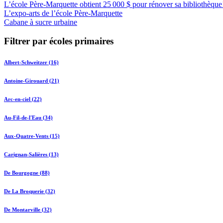
L’école Père-Marquette obtient 25 000 $ pour rénover sa bibliothèque
L’expo-arts de l’école Père-Marquette
Cabane à sucre urbaine
Filtrer par écoles primaires
Albert-Schweitzer (16)
Antoine-Girouard (21)
Arc-en-ciel (22)
Au-Fil-de-l'Eau (34)
Aux-Quatre-Vents (15)
Carignan-Salières (13)
De Bourgogne (88)
De La Broquerie (32)
De Montarville (32)