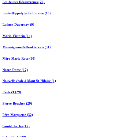
Les Jeunes Découvreurs (79)
Louis-Hippolyte-Lafontaine (18)
Ludger-Duvernay (9)
Marie-Victorin (14)
Monseigneur-Gilles-Gervais (31)
Mère-Marie-Rose (30)
Notre-Dame (17)
Nouvelle école à Mont St-Hilaire (1)
Paul-VI (29)
Pierre-Boucher (29)
Père-Marquette (32)
Saint-Charles (17)