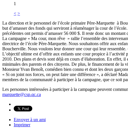
1
<
>
La direction et le personnel de l’école primaire Père-Marquette à Bou
but d’amasser des fonds qui serviront à réaménager la cour de l’école
précédentes ont permis d’amasser 56 000 $. Il reste donc un montant d
La campagne « Ma cour, mon rêve » rallie l’ensemble des intervenants d
directrice de l’école Père-Marquette. Nous souhaitons offrir aux enfant
Boucherville. Nous voulons leur donner une cour qui leur ressemble. 
L’objectif ultime est d’offrir aux enfants une cour propice à l’activit
2010. Des plans et devis sont déjà en cours d’élaboration. En effet, il
minimales des parents et des citoyens. De plus, le financement de la v
Monsieur Yvan Benoît, comédien bien connu et dont les deux garçons f
« Si on joint nos forces, on peut faire une différence », a déclaré Ma
membres de la communauté à participer à la campagne, que ce soit par 
Les personnes intéressées à participer à la campagne peuvent communiq
marquette@csp.qc.ca
Envoyer à un ami
Imprimer