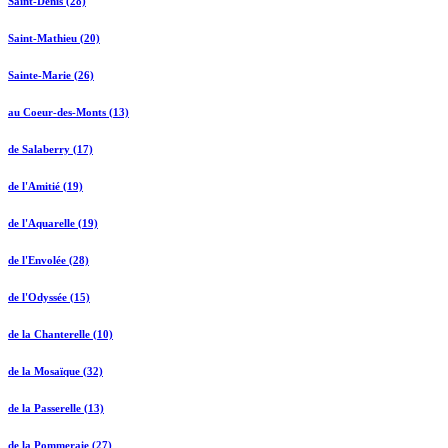
Saint-Denis (28)
Saint-Mathieu (20)
Sainte-Marie (26)
au Coeur-des-Monts (13)
de Salaberry (17)
de l'Amitié (19)
de l'Aquarelle (19)
de l'Envolée (28)
de l'Odyssée (15)
de la Chanterelle (10)
de la Mosaïque (32)
de la Passerelle (13)
de la Pommeraie (27)