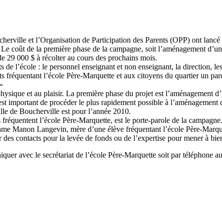
cherville et l’Organisation de Participation des Parents (OPP) ont lan
. Le coût de la première phase de la campagne, soit l’aménagement d’un
e 29 000 $ à récolter au cours des prochains mois.
e l’école : le personnel enseignant et non enseignant, la direction, le
s fréquentant l’école Père-Marquette et aux citoyens du quartier un parc
»
é physique et au plaisir. La première phase du projet est l’aménagement d
 est important de procéder le plus rapidement possible à l’aménagement d
ille de Boucherville est pour l’année 2010.
réquentent l’école Père-Marquette, est le porte-parole de la campagne
dame Manon Langevin, mère d’une élève fréquentant l’école Père-Marquett
des contacts pour la levée de fonds ou de l’expertise pour mener à bien
uer avec le secrétariat de l’école Père-Marquette soit par téléphone au 