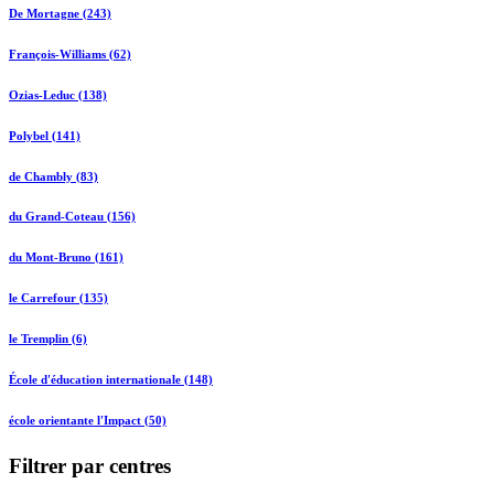
De Mortagne (243)
François-Williams (62)
Ozias-Leduc (138)
Polybel (141)
de Chambly (83)
du Grand-Coteau (156)
du Mont-Bruno (161)
le Carrefour (135)
le Tremplin (6)
École d'éducation internationale (148)
école orientante l'Impact (50)
Filtrer par centres