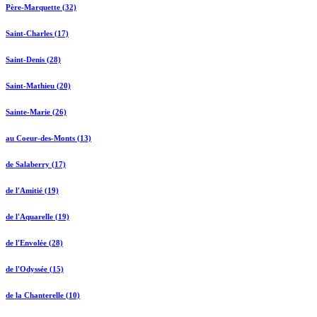
Père-Marquette (32)
Saint-Charles (17)
Saint-Denis (28)
Saint-Mathieu (20)
Sainte-Marie (26)
au Coeur-des-Monts (13)
de Salaberry (17)
de l'Amitié (19)
de l'Aquarelle (19)
de l'Envolée (28)
de l'Odyssée (15)
de la Chanterelle (10)