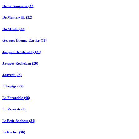
De La Broquerie (32)
De Montarville (32)
Du Moulin (22)
Georges-Étienne-Cartier (11)
Jacques-De Chambly (21)
Jacques-Rocheleau (20)
Jolivent (23)
L'Arpège (25)
La Farandole (46)
La Roseraie (7)
Le Petit-Bonheur (31)
Le Rucher (36)