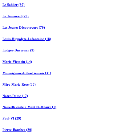
Le Sablier (30)
Le Tournesol (29)
Les Jeunes Découvreurs (79)
Louis-Hippolyte-Lafontaine (18)
Ludger-Duvernay (9)
Marie-Victorin (14)
Monseigneur-Gilles-Gervais (31)
Mère-Marie-Rose (30)
Notre-Dame (17)
Nouvelle école à Mont St-Hilaire (1)
Paul-VI (29)
Pierre-Boucher (29)