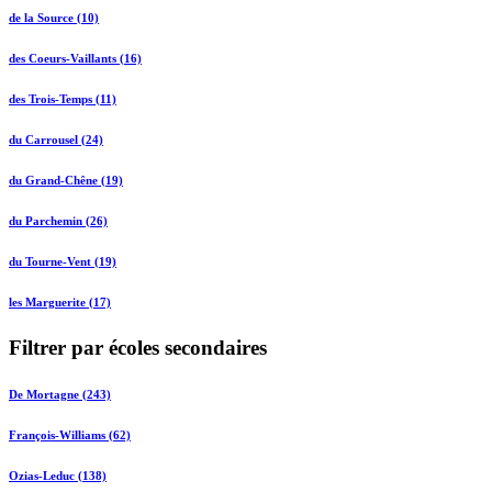
de la Source (10)
des Coeurs-Vaillants (16)
des Trois-Temps (11)
du Carrousel (24)
du Grand-Chêne (19)
du Parchemin (26)
du Tourne-Vent (19)
les Marguerite (17)
Filtrer par écoles secondaires
De Mortagne (243)
François-Williams (62)
Ozias-Leduc (138)