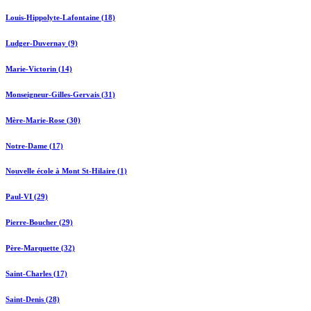
Louis-Hippolyte-Lafontaine (18)
Ludger-Duvernay (9)
Marie-Victorin (14)
Monseigneur-Gilles-Gervais (31)
Mère-Marie-Rose (30)
Notre-Dame (17)
Nouvelle école à Mont St-Hilaire (1)
Paul-VI (29)
Pierre-Boucher (29)
Père-Marquette (32)
Saint-Charles (17)
Saint-Denis (28)