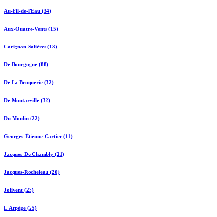
Au-Fil-de-l'Eau (34)
Aux-Quatre-Vents (15)
Carignan-Salières (13)
De Bourgogne (88)
De La Broquerie (32)
De Montarville (32)
Du Moulin (22)
Georges-Étienne-Cartier (11)
Jacques-De Chambly (21)
Jacques-Rocheleau (20)
Jolivent (23)
L'Arpège (25)