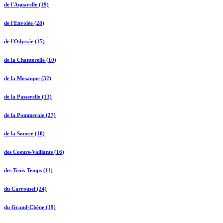
de l'Aquarelle (19)
de l'Envolée (28)
de l'Odyssée (15)
de la Chanterelle (10)
de la Mosaïque (32)
de la Passerelle (13)
de la Pommeraie (27)
de la Source (10)
des Coeurs-Vaillants (16)
des Trois-Temps (11)
du Carrousel (24)
du Grand-Chêne (19)