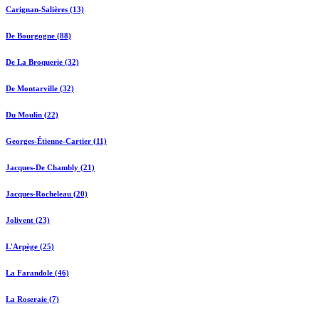
Carignan-Salières (13)
De Bourgogne (88)
De La Broquerie (32)
De Montarville (32)
Du Moulin (22)
Georges-Étienne-Cartier (11)
Jacques-De Chambly (21)
Jacques-Rocheleau (20)
Jolivent (23)
L'Arpège (25)
La Farandole (46)
La Roseraie (7)