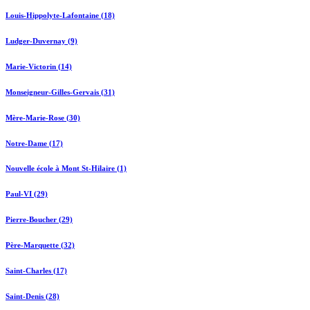
Louis-Hippolyte-Lafontaine (18)
Ludger-Duvernay (9)
Marie-Victorin (14)
Monseigneur-Gilles-Gervais (31)
Mère-Marie-Rose (30)
Notre-Dame (17)
Nouvelle école à Mont St-Hilaire (1)
Paul-VI (29)
Pierre-Boucher (29)
Père-Marquette (32)
Saint-Charles (17)
Saint-Denis (28)