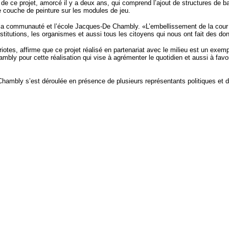
 de ce projet, amorcé il y a deux ans, qui comprend l’ajout de structures de 
le couche de peinture sur les modules de jeu.
S, la communauté et l’école Jacques-De Chambly. «L’embellissement de la cour
institutions, les organismes et aussi tous les citoyens qui nous ont fait des 
s, affirme que ce projet réalisé en partenariat avec le milieu est un exemple
mbly pour cette réalisation qui vise à agrémenter le quotidien et aussi à favor
e Chambly s’est déroulée en présence de plusieurs représentants politiques 