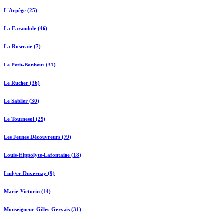
L'Arpège (25)
La Farandole (46)
La Roseraie (7)
Le Petit-Bonheur (31)
Le Rucher (36)
Le Sablier (30)
Le Tournesol (29)
Les Jeunes Découvreurs (79)
Louis-Hippolyte-Lafontaine (18)
Ludger-Duvernay (9)
Marie-Victorin (14)
Monseigneur-Gilles-Gervais (31)