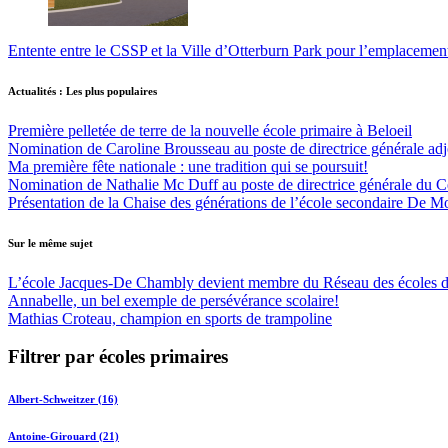
Entente entre le CSSP et la Ville d’Otterburn Park pour l’emplaceme
Actualités : Les plus populaires
Première pelletée de terre de la nouvelle école primaire à Beloeil
Nomination de Caroline Brousseau au poste de directrice générale adjo
Ma première fête nationale : une tradition qui se poursuit!
Nomination de Nathalie Mc Duff au poste de directrice générale du Cen
Présentation de la Chaise des générations de l’école secondaire De M
Sur le même sujet
L’école Jacques-De Chambly devient membre du Réseau des école
Annabelle, un bel exemple de persévérance scolaire!
Mathias Croteau, champion en sports de trampoline
Filtrer par écoles primaires
Albert-Schweitzer (16)
Antoine-Girouard (21)