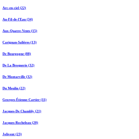
Arc-en-ciel (22)
Au-Fil-de-l'Eau (34)
Aux-Quatre-Vents (15)
Carignan-Salières (13)
De Bourgogne (88)
De La Broquerie (32)
De Montarville (32)
Du Moulin (22)
Georges-Étienne-Cartier (11)
Jacques-De Chambly (21)
Jacques-Rocheleau (20)
Jolivent (23)