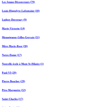
Les Jeunes Découvreurs (79)
Louis-Hippolyte-Lafontaine (18)
Ludger-Duvernay (9)
Marie-Victorin (14)
Monseigneur-Gilles-Gervais (31)
Mère-Marie-Rose (30)
Notre-Dame (17)
Nouvelle école à Mont St-Hilaire (1)
Paul-VI (29)
Pierre-Boucher (29)
Père-Marquette (32)
Saint-Charles (17)