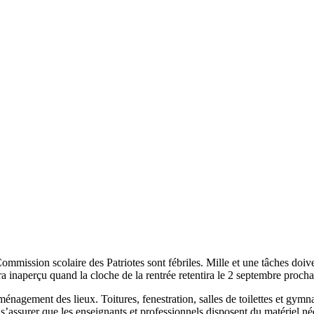
 Commission scolaire des Patriotes sont fébriles. Mille et une tâches doi
ra inaperçu quand la cloche de la rentrée retentira le 2 septembre proch
nagement des lieux. Toitures, fenestration, salles de toilettes et gymna
’assurer que les enseignants et professionnels disposent du matériel néc