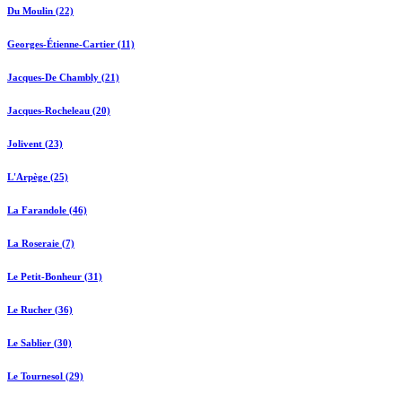
Du Moulin (22)
Georges-Étienne-Cartier (11)
Jacques-De Chambly (21)
Jacques-Rocheleau (20)
Jolivent (23)
L'Arpège (25)
La Farandole (46)
La Roseraie (7)
Le Petit-Bonheur (31)
Le Rucher (36)
Le Sablier (30)
Le Tournesol (29)