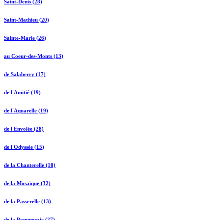
Saint-Denis (28)
Saint-Mathieu (20)
Sainte-Marie (26)
au Coeur-des-Monts (13)
de Salaberry (17)
de l'Amitié (19)
de l'Aquarelle (19)
de l'Envolée (28)
de l'Odyssée (15)
de la Chanterelle (10)
de la Mosaïque (32)
de la Passerelle (13)
de la Pommeraie (27)