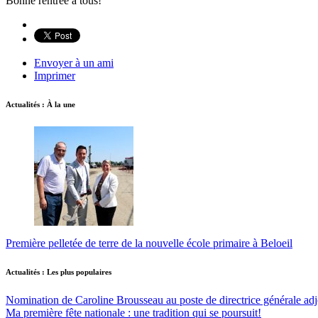
Bonne rentrée à tous!
Envoyer à un ami
Imprimer
Actualités : À la une
Première pelletée de terre de la nouvelle école primaire à Beloeil
Actualités : Les plus populaires
Nomination de Caroline Brousseau au poste de directrice générale adjo
Ma première fête nationale : une tradition qui se poursuit!