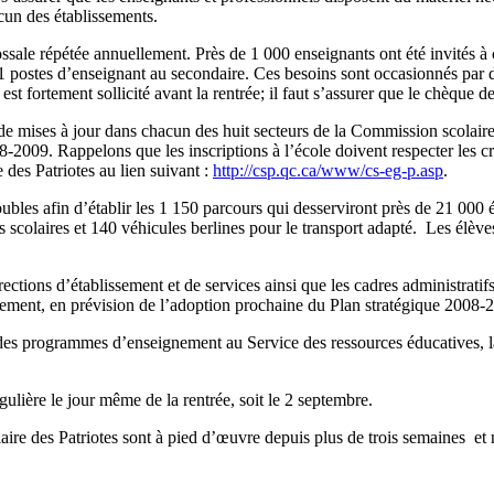
cun des établissements.
ssale répétée annuellement. Près de 1 000 enseignants ont été invités à 
 postes d’enseignant au secondaire. Ces besoins sont occasionnés par d
t fortement sollicité avant la rentrée; il faut s’assurer que le chèque d
 de mises à jour dans chacun des huit secteurs de la Commission scolair
08-2009. Rappelons que les inscriptions à l’école doivent respecter les cri
 des Patriotes au lien suivant :
http://csp.qc.ca/www/cs-eg-p.asp
.
oubles afin d’établir les 1 150 parcours qui desserviront près de 21 000 
us scolaires et 140 véhicules berlines pour le transport adapté. Les élève
rections d’établissement et de services ainsi que les cadres administrat
ement, en prévision de l’adoption prochaine du Plan stratégique 2008-
 des programmes d’enseignement au Service des ressources éducatives, l
ulière le jour même de la rentrée, soit le 2 septembre.
aire des Patriotes sont à pied d’œuvre depuis plus de trois semaines et n