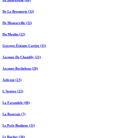
De Bourgogne (88)
De La Broquerie (32)
De Montarville (32)
Du Moulin (22)
Georges-Étienne-Cartier (11)
Jacques-De Chambly (21)
Jacques-Rocheleau (20)
Jolivent (23)
L'Arpège (25)
La Farandole (46)
La Roseraie (7)
Le Petit-Bonheur (31)
Le Rucher (36)