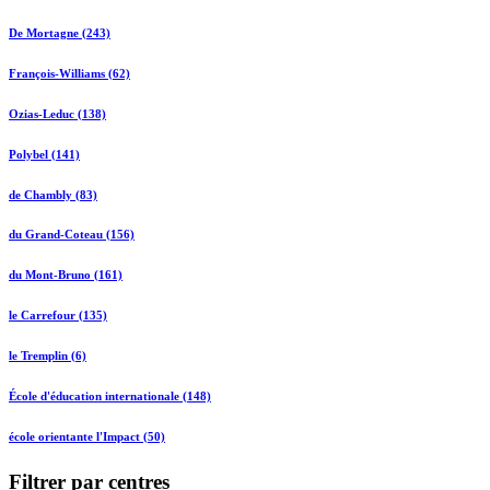
De Mortagne (243)
François-Williams (62)
Ozias-Leduc (138)
Polybel (141)
de Chambly (83)
du Grand-Coteau (156)
du Mont-Bruno (161)
le Carrefour (135)
le Tremplin (6)
École d'éducation internationale (148)
école orientante l'Impact (50)
Filtrer par centres