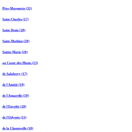
Père-Marquette (32)
Saint-Charles (17)
Saint-Denis (28)
Saint-Mathieu (20)
Sainte-Marie (26)
au Coeur-des-Monts (13)
de Salaberry (17)
de l'Amitié (19)
de l'Aquarelle (19)
de l'Envolée (28)
de l'Odyssée (15)
de la Chanterelle (10)